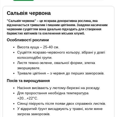
Сальвія червона
"Сальвія червона" – це яскрава декоративна рослина, яка
відзначається тривалим і пишним цвітінням. Завдяки насиченим
червоним суцвіттям вона ідеально підходить для створення
барвистих квітників та озеленення міських клумб.
Особливості рослини
Висота куща – 25-40 см.
Суцвіття яскраво-червоного кольору, зібрані у довгі
колосоподібні групи.
Листя темно-зелене, овальної форми, злегка
зморшкувате.
Тривале цвітіння – з червня до перших заморозків.
Посів та вирощування
Насіння висівають у лютому-березні на розсаду.
Для проростання необхідна температура
+20...+22°C.
Сіянці пікірують після появи двох справжніх листків.
У відкритий ґрунт висаджують у травні, коли мине
загроза заморозків.