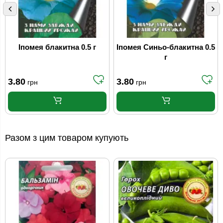
Іпомея блакитна 0.5 г
Іпомея Синьо-блакитна 0.5
г
3.80
3.80
грн
грн
Разом з цим товаром купують