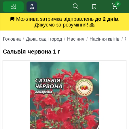
0
🚚 Можлива затримка відправлень
до 2 днів
.
Дякуємо за розуміння! 🙏
Головна
Дача, сад і город
Насіння
Насіння квітів
С
Сальвія червона 1 г