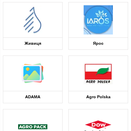
Живиця
Ярос
ADAMA
Agro Polska