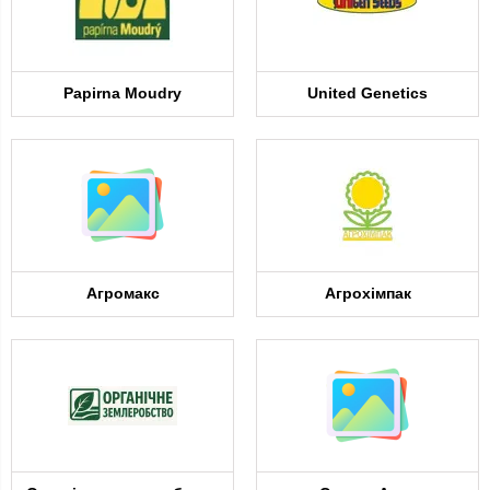
Papirna Moudry
United Genetics
Агромакс
Агрохімпак