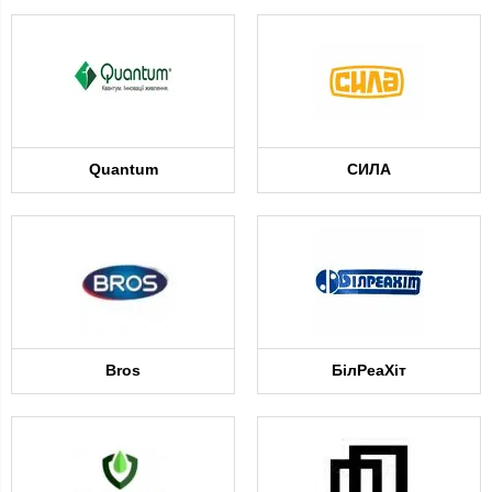
Quantum
СИЛА
Bros
БілРеаХіт