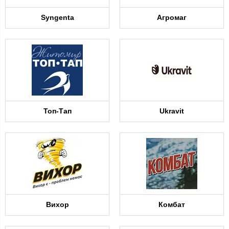
Syngenta
Агромаг
Топ-Тап
Ukravit
Вихор
Комбат