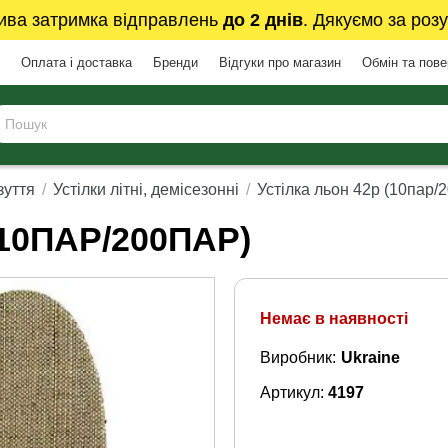
ива затримка відправлень
до 2 днів
. Дякуємо за розу
Оплата і доставка
Бренди
Відгуки про магазин
Обмін та пов
зуття
Устілки літні, демісезонні
Устілка льон 42р (10пар/
10ПАР/200ПАР)
Немає в наявності
Виробник:
Ukraine
Артикул:
4197