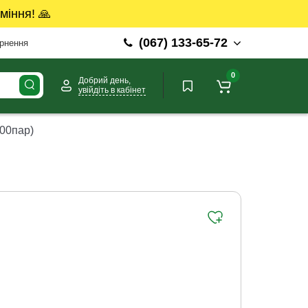
міння! 🙏
(067) 133-65-72
ернення
0
Добрий день,
увійдіть в кабінет
200пар)