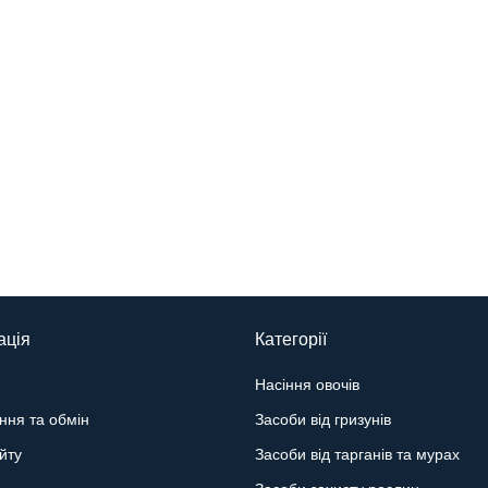
ація
Категорії
Насіння овочів
ння та обмін
Засоби від гризунів
йту
Засоби від тарганів та мурах