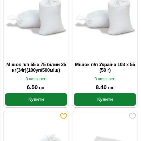
Мішок п/п 55 x 75 білий 25
Мішок п/п Україна 103 x 55
кг(34г)(100уп/500міш)
(50 г)
В наявності
В наявності
6.50
8.40
грн
грн
Купити
Купити