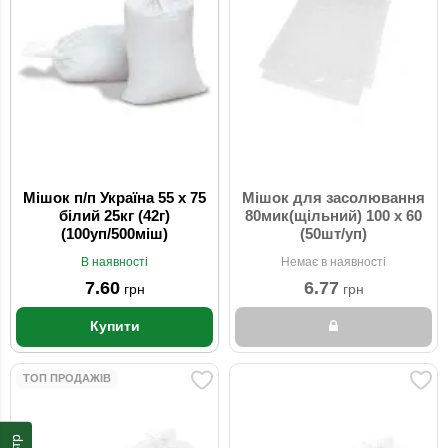
Мішок п/п Україна 55 x 75
Мішок для засолювання
білий 25кг (42г)
80мик(щільний) 100 x 60
(100уп/500міш)
(50шт/уп)
В наявності
Немає в наявності
7.60
6.77
грн
грн
Купити
ТОП ПРОДАЖІВ