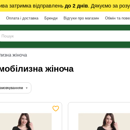
ива затримка відправлень
до 2 днів
. Дякуємо за розу
Оплата і доставка
Бренди
Відгуки про магазин
Обмін та пов
лизна жіноча
мобілизна жіноча
замовчуванням