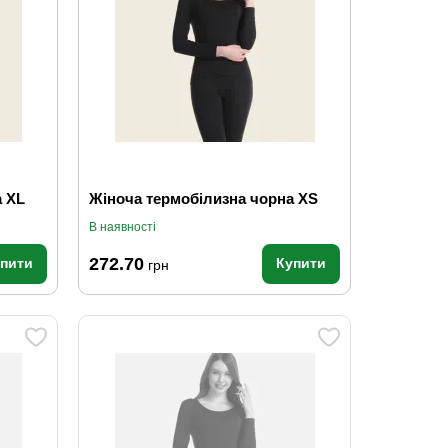
а XL
Жіноча термобілизна чорна XS
В наявності
272.70
упити
Купити
грн