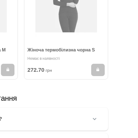
а M
Жіноча термобілизна чорна S
Немає в наявності
272.70
грн
тання
?