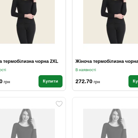
а термобілизна чорна 2XL
Жіноча термобілизна чорн
ості
В наявності
0
272.70
Купити
К
грн
грн