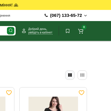
міння! 🙏
(067) 133-65-72
ернення
0
Добрий день,
увійдіть в кабінет