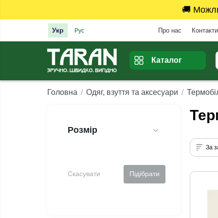
🚚 Можл
Укр
Про нас
Контакти
Рус
Каталог
Головна
Одяг, взуття та аксесуари
Термобі
Тер
Розмір
За 
Скасувати
Підібрати