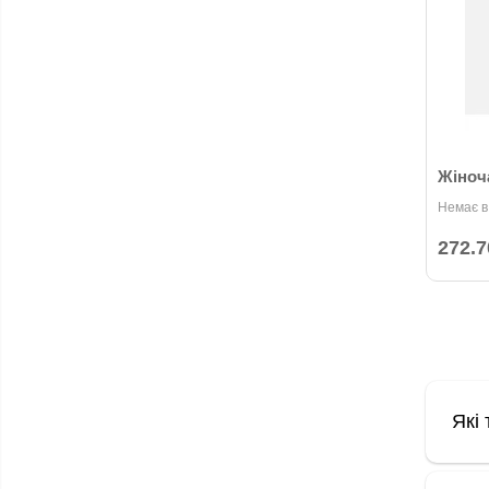
Жіноч
Немає в
272.7
Які