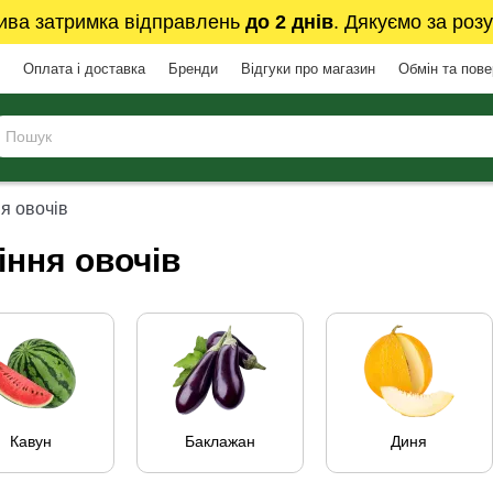
ива затримка відправлень
до 2 днів
. Дякуємо за розу
Оплата і доставка
Бренди
Відгуки про магазин
Обмін та пов
я овочів
іння овочів
Кавун
Баклажан
Диня