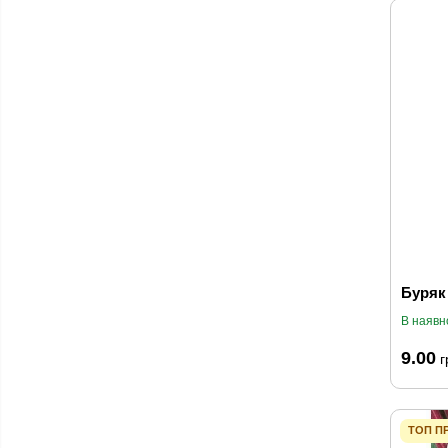
Буряк
В наявн
9.00
г
ТОП П