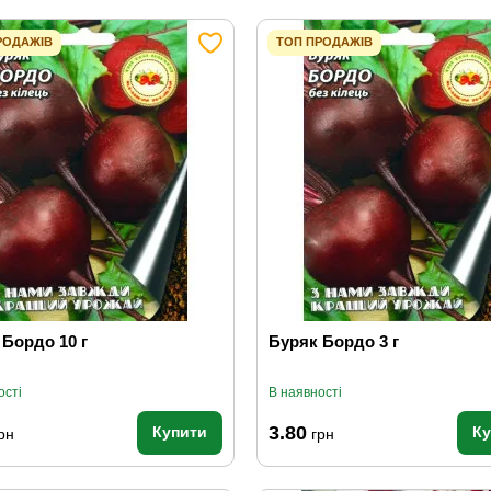
РОДАЖІВ
ТОП ПРОДАЖІВ
 Бордо 10 г
Буряк Бордо 3 г
ості
В наявності
3.80
Купити
К
рн
грн