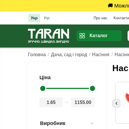
🚚 Можл
Укр
Про нас
Контакти
Рус
Каталог
Головна
Дача, сад і город
Насіння
Насінн
Нас
Ціна
-
Виробник