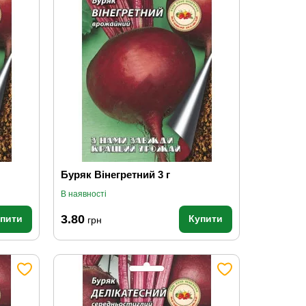
Буряк Вінегретний 3 г
В наявності
3.80
упити
Купити
грн