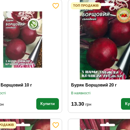
ТОП ПРОДАЖІВ
 Борщовий 10 г
Буряк Борщовий 20 г
ості
В наявності
13.30
Купити
К
рн
грн
РОДАЖІВ