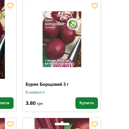
Буряк Борщовий 3 г
В наявності
3.80
упити
Купити
грн