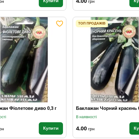
4.00
Купити
К
рн
грн
ТОП ПРОДАЖІВ
ан Фіолетове диво 0,3 г
Баклажан Чорний красень 0
ості
В наявності
4.00
Купити
К
рн
грн