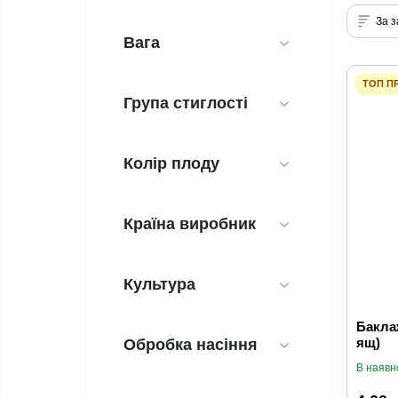
За 
Вага
ТОП П
Група стиглості
Колір плоду
Країна виробник
Культура
Баклаж
Обробка насіння
ящ)
В наявн