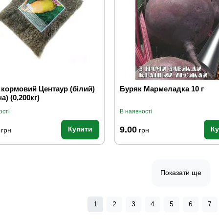
 кормовий Центаур (білий)
Буряк Мармеладка 10 г
а) (0,200кг)
ості
В наявності
9.00
Купити
К
грн
грн
Показати ще
1
2
3
4
5
6
7