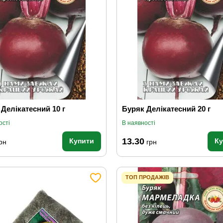
Делікатесний 10 г
Буряк Делікатесний 20 г
ості
В наявності
13.30
Купити
К
рн
грн
ТОП ПРОДАЖІВ