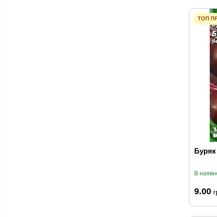
ТОП П
Буряк
В наявн
9.00
г