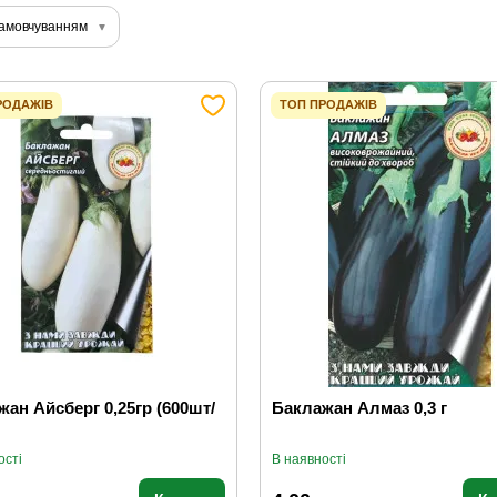
замовчуванням
РОДАЖІВ
ТОП ПРОДАЖІВ
ан Айсберг 0,25гр (600шт/
Баклажан Алмаз 0,3 г
ості
В наявності