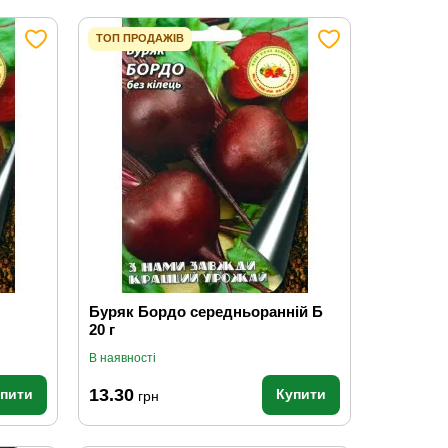
ТОП ПРОДАЖІВ
Буряк Бордо середньоранній Б
20 г
В наявності
13.30
упити
Купити
грн