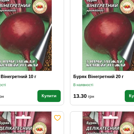
Вінегретний 10 г
Буряк Вінегретний 20 г
ості
В наявності
13.30
Купити
К
рн
грн