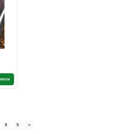
упити
8
9
>