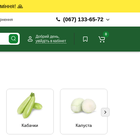
міння! 🙏
(067) 133-65-72
ернення
0
Добрий день,
увійдіть в кабінет
Кабачки
Капуста
Цибу