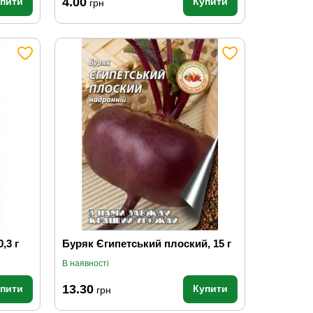
4.00
упити
Купити
грн
,3 г
Буряк Єгипетський плоский, 15 г
В наявності
13.30
упити
Купити
грн