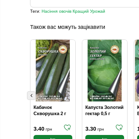
Теги:
Насіння овочів Кращий Урожай
Також вас можуть зацікавити
Кабачок
Капуста Золотий
Скворушка 2 г
гектар 0,5 г
3.40
3.30
грн
грн