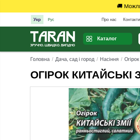
🚚 Можл
Укр
Про нас
Контакти
Рус
Каталог
Головна
Дача, сад і город
Насіння
Огірок 
ОГІРОК КИТАЙСЬКІ ЗМ