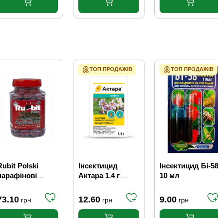
ТОП ПРОДАЖІВ
ТОП ПРОДАЖІВ
Rubit Polski
Інсектицид
Інсектицид Бі-5
парафінові
Актара 1.4 г
10 мл
брикети
Syngenta
(червоні) 375 г
73.10
12.60
9.00
грн
грн
грн