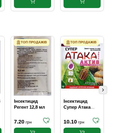
ТОП ПРОДАЖІВ
ТОП ПРОДАЖІВ
ТОП ПР
8
Інсектицид
Інсектицид
Інсекто-
Регент 12,8 мл
Супер Атака
акарицид
Актив 8 г
10 мл
7.20
10.10
16.50
грн
грн
гр