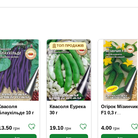
ТОП ПРОДАЖІВ
Квасоля
Квасоля Еурека
Огірок Мізинчик
Блаухільде 10 г
30 г
F1 0,3 г
(самозапильний
13.50
19.10
4.00
грн
грн
грн