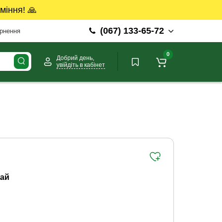
міння! 🙏
(067) 133-65-72
ернення
0
Добрий день,
увійдіть в кабінет
ай