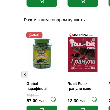
Разом з цим товаром купують
АКЦІЯ
ЗАКІНЧУЄТЬСЯ
Global
Rubit Polski
парафінові
гранули пакет
брикети (зелені)
125г
73.10
грн
375 г
57.00
12.30
грн
грн