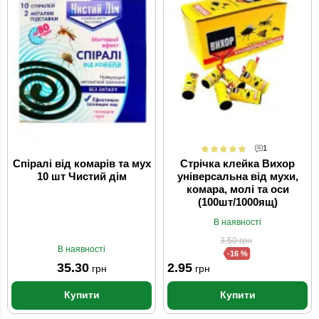
1
Спіралі від комарів та мух
Стрічка клейка Вихор
10 шт Чистий дім
універсальна від мухи,
комара, молі та оси
(100шт/1000ящ)
В наявності
3.50
грн
В наявності
-16 %
35.30
2.95
грн
грн
Купити
Купити