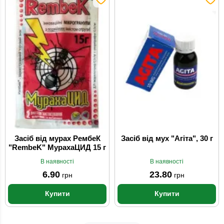
Засіб від мурах РембеК
Засіб від мух "Агіта", 30 г
"RembeK" МурахаЦИД 15 г
В наявності
В наявності
6.90
23.80
грн
грн
Купити
Купити