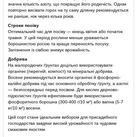
значна кількість азоту, що покращує його родючість. Однак
повторно висівати горох на ту саму ділянку рекомендується
не раніше, ніж через кілька років.
Строки посіву
Оптимальний час для посіву ― кінець квітня або початок
травня. У цей період рослини менше уражаються
борошнистою росою та краще переносять посуху.
Запізнення із сівбою знижує врожайність.
Добрива
На малородючих ґрунтах доцільно використовувати
органічні (перегній, компост) та мінеральні добрива.
Восени рекомендується вносити органічні й фосфорно-
калійні добрива під час основного обробітку ґрунту, а азотні
― безпосередньо перед посівом. Для кислих дерново-
підзолистих ґрунтів ефективним буде використання
фосфоритного борошна (300-400 г/10 м²) або вапна (5-7
кг/10 м²) восени.
Цей сорт стане ідеальним вибором для присадибного
господарства завдяки високій урожайності та чудовим
смаковим якостям.