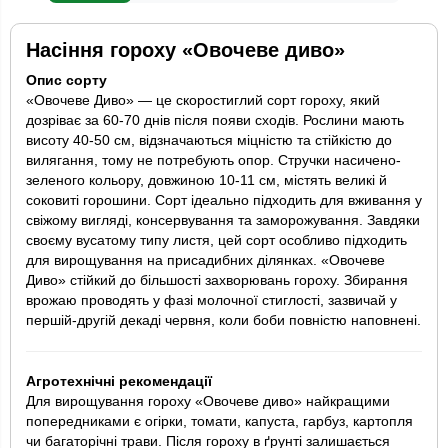
Насіння гороху «Овочеве диво»
Опис сорту
«Овочеве Диво» ― це скоростиглий сорт гороху, який
дозріває за 60-70 днів після появи сходів. Рослини мають
висоту 40-50 см, відзначаються міцністю та стійкістю до
вилягання, тому не потребують опор. Стручки насичено-
зеленого кольору, довжиною 10-11 см, містять великі й
соковиті горошини. Сорт ідеально підходить для вживання у
свіжому вигляді, консервування та заморожування. Завдяки
своєму вусатому типу листя, цей сорт особливо підходить
для вирощування на присадибних ділянках. «Овочеве
Диво» стійкий до більшості захворювань гороху. Збирання
врожаю проводять у фазі молочної стиглості, зазвичай у
першій-другій декаді червня, коли боби повністю наповнені.
Агротехнічні рекомендації
Для вирощування гороху «Овочеве диво» найкращими
попередниками є огірки, томати, капуста, гарбуз, картопля
чи багаторічні трави. Після гороху в ґрунті залишається