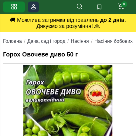
0
🚚 Можлива затримка відправлень
до 2 днів
.
Дякуємо за розуміння! 🙏
Головна
Дача, сад і город
Насіння
Насіння бобових к
Горох Овочеве диво 50 г