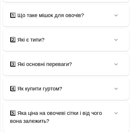
1️⃣ Що таке мішок для овочів?
2️⃣ Які є типи?
3️⃣ Які основні переваги?
4️⃣ Як купити гуртом?
5️⃣ Яка ціна на овочеві сітки і від чого
вона залежить?