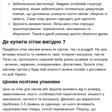
Забезпечення вентиляції: Завдяки особливій структурі
матеріалу, мішки забезпечують оптимальну циркуляцію
повітря, що допомагає уникнути гниття овочів і зберігає їх
свіжість. Саме тому зрачно підходить для картоплі.
Зручність використання: Легка вага сітки спрощує
транспортування, перенесення, вантаження та
зберігання. Також в даній упаковці зручно зберігати дрова.
Де купити сітки вигідно ?
Придбати сітки овочеві можна як гуртом, так і в роздріб. На ціну
впливає кількість та наявність тари. Інтернет-магазини, такі як
Taran.ua, пропонують широкий вибір різних розмірів та кольорів
- зелених, червоних, помаранчевих, фіолетових. Купити сітку
овочеву гуртом у будь-якій кількості можна онлайн з доставкою
по всій Україні.
Цінова політика упаковки
Ціна на сітки для овочів або фруктів залежить від їх розміру,
завантаження, якості, особливостей переплетення, кількості у
замовленні, місткості та матеріалу. Діапазон цін варіюється
приблизно 1-5 гривень за одиницю, на нього впливають
характеристики товару, спосіб перевезення. Покупці, що