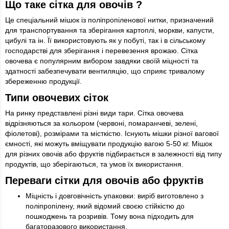
Що таке сітка для овочів ?
Це спеціальний мішок із поліпропіленової нитки, призначений
для транспортування та зберігання картоплі, моркви, капусти,
цибулі та ін. Її використовують як у побуті, так і в сільському
господарстві для зберігання і перевезення врожаю. Сітка
овочева є популярним вибором завдяки своїй міцності та
здатності забезпечувати вентиляцію, що сприяє тривалому
збереженню продукції.
Типи овочевих сіток
На ринку представлені різні види тари. Сітка овочева
відрізняються за кольором (червоні, помаранчеві, зелені,
фіолетові), розмірами та місткістю. Існують мішки різної вагової
ємності, які можуть вміщувати продукцію вагою 5-50 кг. Мішок
для різних овочів або фруктів підбирається в залежності від типу
продуктів, що зберігаються, та умов їх використання.
Переваги сітки для овочів або фруктів
Міцність і довговічність упаковки: виріб виготовлено з
поліпропілену, який відомий своєю стійкістю до
пошкоджень та розривів. Тому вона підходить для
багаторазового використання.