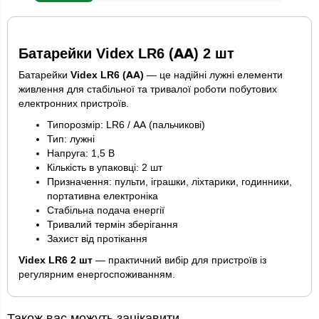
Батарейки Videx LR6 (AA) 2 шт
Батарейки
Videx LR6 (AA)
— це надійні лужні елементи
живлення для стабільної та тривалої роботи побутових
електронних пристроїв.
Типорозмір: LR6 / AA (пальчикові)
Тип: лужні
Напруга: 1,5 В
Кількість в упаковці: 2 шт
Призначення: пульти, іграшки, ліхтарики, годинники,
портативна електроніка
Стабільна подача енергії
Тривалий термін зберігання
Захист від протікання
Videx LR6 2 шт
— практичний вибір для пристроїв із
регулярним енергоспоживанням.
Також вас можуть зацікавити