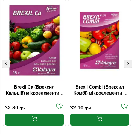
Brexil Ca (Брексил
Brexil Combi (Брексил
Кальцій) мікроелементи в
Комбі) мікроелементи в
хелатній формі 15 г
хелатній формі 15 г
Valagro
Valagro
32.80
32.10
грн
грн