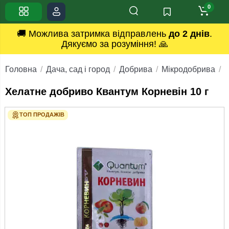
0
🚚 Можлива затримка відправлень
до 2 днів
.
Дякуємо за розуміння! 🙏
Головна
Дача, сад і город
Добрива
Мікродобрива
Х
Хелатне добриво Квантум Корневін 10 г
ТОП ПРОДАЖІВ