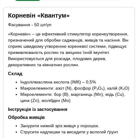
Корневін «Квантум»
Фасування - 50 шт/уп
«Корневін» – це ефективний стимулятор коренеутворення,
призначений для обробки саджанців, живців та насіння. Він
сприяє швидкому утворенню кореневої системи, підвищує
приживлюваність рослин та зміцнює їхній імунітет.
Використовується для розсади, плодових дерев,
декоративних та кімнатних рослин.
Склад
Індолілмасляна кислота (ІМК) – 0,5%
Макроелементи: азот (N), фосфор (P₂O₅), калій (K₂O)
Мікроелементи: бор (B), марганець (Mn), мідь (Cu),
цинк (Zn), молібден (Mo)
Інструкція із застосування
Обробка живців
Занурити нижній зріз живця у порошок.
Струсити надлишки та висадити у вологий ґрунт.