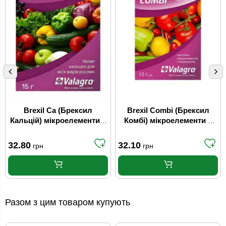
Brexil Ca (Брексил
Brexil Combi (Брексил
Кальцій) мікроелементи в
Комбі) мікроелементи в
хелатній формі 15 г
хелатній формі 15 г
Valagro
Valagro
32.80
32.10
грн
грн
Разом з цим товаром купують