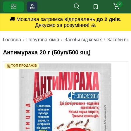
0
🚚 Можлива затримка відправлень
до 2 днів
.
Дякуємо за розуміння! 🙏
Головна
Побутова хімія
Засоби від комах
Засоби від
Антимураха 20 г (50уп/500 ящ)
ТОП ПРОДАЖІВ