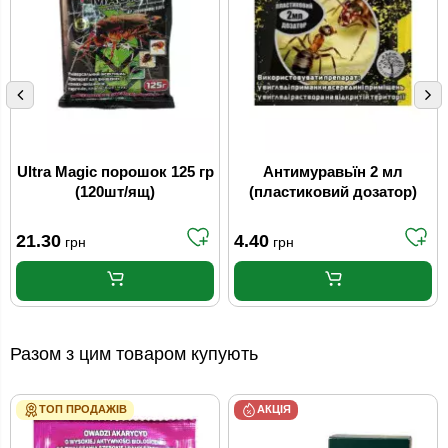
Ultra Magic порошок 125 гр
Антимуравьїн 2 мл
(120шт/ящ)
(пластиковий дозатор)
21.30
4.40
грн
грн
Разом з цим товаром купують
ТОП ПРОДАЖІВ
АКЦІЯ