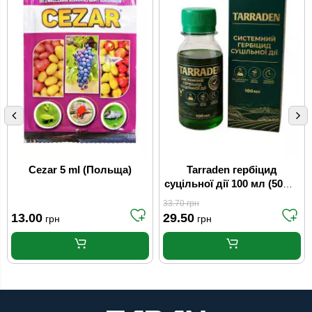
Cezar 5 ml (Польща)
Tarraden гербіцид
суцільної дії 100 мл (50шт/
ящ)
33.70
грн
13.00
29.50
грн
грн