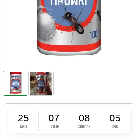
2
5
0
7
0
8
0
4
Днів
Годин
хвилин
сек