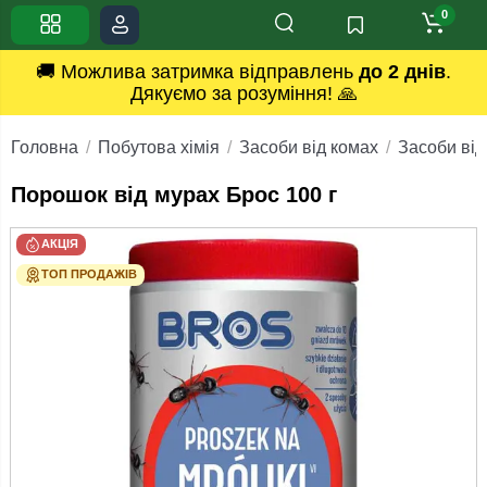
0
🚚 Можлива затримка відправлень
до 2 днів
.
Дякуємо за розуміння! 🙏
Головна
Побутова хімія
Засоби від комах
Засоби від
Порошок від мурах Брос 100 г
АКЦІЯ
ТОП ПРОДАЖІВ