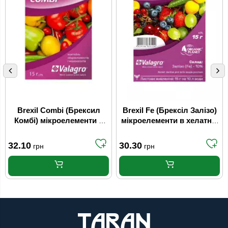
Brexil Combi (Брексил
Brexil Fe (Брексіл Залізо)
Комбі) мікроелементи в
мікроелементи в хелатній
хелатній формі 15 г
формі 15 г Valagro
Valagro
32.10
30.30
грн
грн