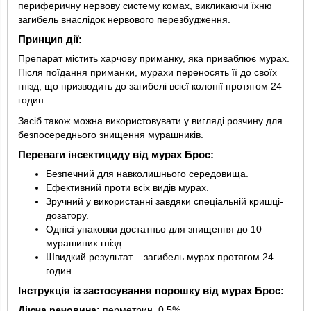
периферичну нервову систему комах, викликаючи їхню
загибель внаслідок нервового перезбудження.
Принцип дії:
Препарат містить харчову приманку, яка приваблює мурах.
Після поїдання приманки, мурахи переносять її до своїх
гнізд, що призводить до загибелі всієї колонії протягом 24
годин.
Засіб також можна використовувати у вигляді розчину для
безпосереднього знищення мурашників.
Переваги інсектициду від мурах Брос:
Безпечний для навколишнього середовища.
Ефективний проти всіх видів мурах.
Зручний у використанні завдяки спеціальній кришці-
дозатору.
Однієї упаковки достатньо для знищення до 10
мурашиних гнізд.
Швидкий результат – загибель мурах протягом 24
годин.
Інструкція із застосування порошку від мурах Брос:
Діюча речовина:
перметрин, 0.5%.