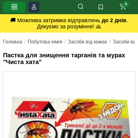
0
🚚 Можлива затримка відправлень
до 2 днів
.
Дякуємо за розуміння! 🙏
Головна
Побутова хімія
Засоби від комах
Засоби від
Пастка для знищення тарганів та мурах
"Чиста хата"