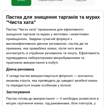
Пастка для знищення тарганів та мурах
"Чиста хата"
Пастка "Чиста хата" призначена для ефективного
знищення тарганів та мурах у житлових і нежитлових
приміщеннях. Завдяки сучасній формулі з
високоефективною діючою речовиною, пастка діє як
приманка, яка приваблює комах, після чого вони
контактують із отруйною речовиною та гинуть. Ефективність
підтверджена лабораторними випробуваннями та
практикою використання в побуті.
Діюча речовина
У складі пастки використовується фіпроніл — контактно-
кишкова отрута, яка призводить до швидкої загибелі комах
та передається іншим особинам у колонії.
Застосування
Пастка готова до використання — її необхідно розмістити в
місцях скупчення комах: під раковинами, біля плінтусів, у