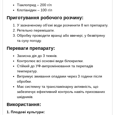
Тіаклоприд – 200 г/л
Клотіанідин – 100 г/л
Приготування робочого розчину:
У зазначеному об’ємі води розчинити 8 мл препарату.
Ретельно перемішати.
Обробку проводити вранці або ввечері, у безвітряну
та суху погоду.
Переваги препарату:
Захисна дія до 3 тижнів.
Контролює всі основні види білокрилки.
Стійкий до УФ-випромінювання та перепадів
температур.
Витримує змивання опадами через 3 години після
обробки.
Має системну та трансламінарну активність, що
забезпечує ефективний контроль навіть прихованих
шкідників.
Використання:
1. Плодові культури: