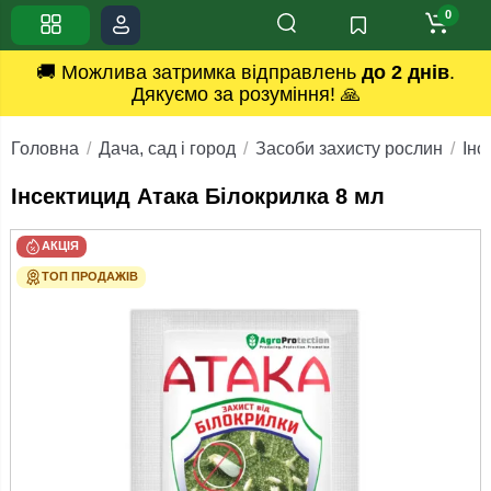
0
🚚 Можлива затримка відправлень
до 2 днів
.
Дякуємо за розуміння! 🙏
Головна
Дача, сад і город
Засоби захисту рослин
Інс
Інсектицид Атака Білокрилка 8 мл
АКЦІЯ
ТОП ПРОДАЖІВ