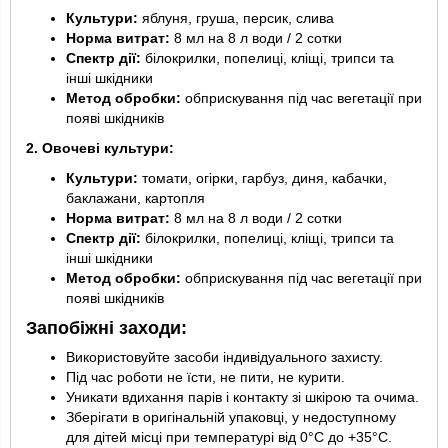
Культури:
яблуня, груша, персик, слива
Норма витрат:
8 мл на 8 л води / 2 сотки
Спектр дії:
білокрилки, попелиці, кліщі, трипси та
інші шкідники
Метод обробки:
обприскування під час вегетації при
появі шкідників
2. Овочеві культури:
Культури:
томати, огірки, гарбуз, диня, кабачки,
баклажани, картопля
Норма витрат:
8 мл на 8 л води / 2 сотки
Спектр дії:
білокрилки, попелиці, кліщі, трипси та
інші шкідники
Метод обробки:
обприскування під час вегетації при
появі шкідників
Запобіжні заходи:
Використовуйте засоби індивідуального захисту.
Під час роботи не їсти, не пити, не курити.
Уникати вдихання парів і контакту зі шкірою та очима.
Зберігати в оригінальній упаковці, у недоступному
для дітей місці при температурі від 0°C до +35°C.