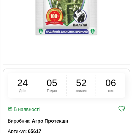
2
4
0
5
5
2
0
5
Днів
Годин
хвилин
сек
В наявності
Виробник:
Агро Протекшн
Артикул:
65617