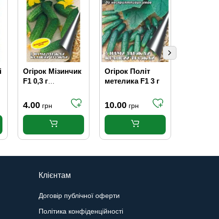
і
Огірок Мізинчик
Огірок Політ
Перець
F1 0,3 г
метелика F1 3 г
Каліфорн
(самозапильний)
диво 0,3 
4.00
10.00
5.80
грн
грн
грн
Клієнтам
Договір публічної оферти
Політика конфіденційності