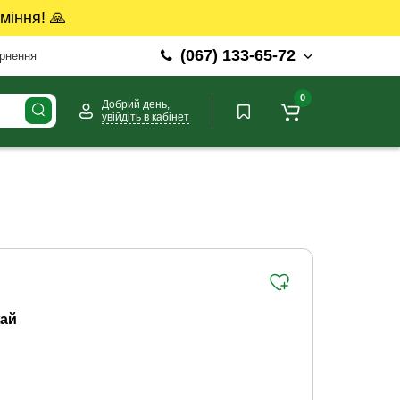
міння! 🙏
(067) 133-65-72
ернення
0
Добрий день,
увійдіть в кабінет
ай