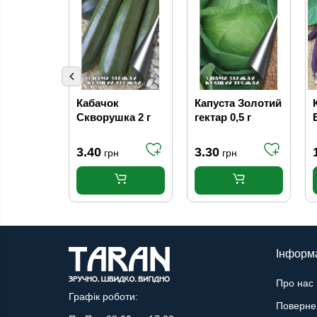
Кабачок
Капуста Золотий
Скворушка 2 г
гектар 0,5 г
3.40
3.30
грн
грн
Інформ
Про нас
Графік роботи:
Поверне