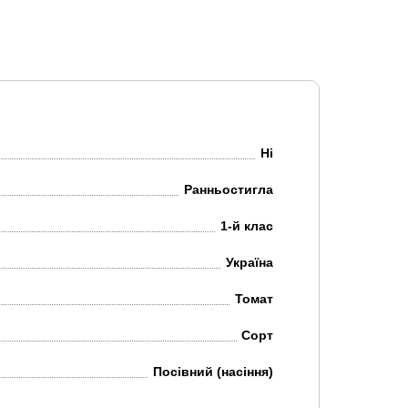
Ні
Ранньостигла
1-й клас
Україна
Томат
Сорт
Посівний (насіння)