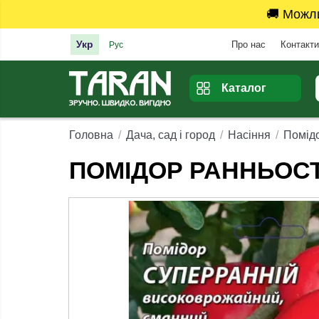
🚚 Можл
Укр
Про нас
Контакти
Рус
Каталог
Головна
Дача, сад і город
Насіння
Помідо
ПОМІДОР РАННЬОСТИ