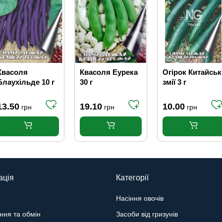
Квасоля
Квасоля Еурека
Огірок Китайськ
Блаухільде 10 г
30 г
змії 3 г
13.50
19.10
10.00
грн
грн
грн
ація
Категорії
Насіння овочів
ння та обмін
Засоби від гризунів