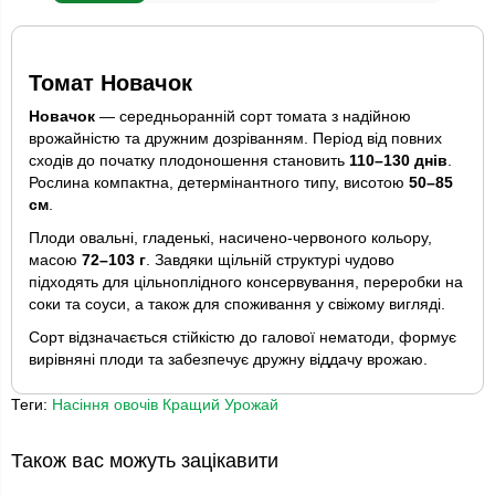
Томат Новачок
Новачок
— середньоранній сорт томата з надійною
врожайністю та дружним дозріванням. Період від повних
сходів до початку плодоношення становить
110–130 днів
.
Рослина компактна, детермінантного типу, висотою
50–85
см
.
Плоди овальні, гладенькі, насичено-червоного кольору,
масою
72–103 г
. Завдяки щільній структурі чудово
підходять для цільноплідного консервування, переробки на
соки та соуси, а також для споживання у свіжому вигляді.
Сорт відзначається стійкістю до галової нематоди, формує
вирівняні плоди та забезпечує дружну віддачу врожаю.
Теги:
Насіння овочів Кращий Урожай
Також вас можуть зацікавити