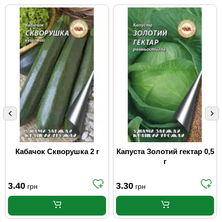
Кабачок Скворушка 2 г
Капуста Золотий гектар 0,5
г
3.40
3.30
грн
грн