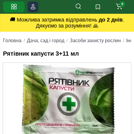
0
🚚 Можлива затримка відправлень
до 2 днів
.
Дякуємо за розуміння! 🙏
Головна
Дача, сад і город
Засоби захисту рослин
Інс
Рятівник капусти 3+11 мл