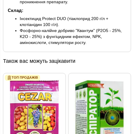
проникнення препарату.
Склад:
Інсектицид Protect DUO (тіаклоприд 200 г/л +
клотіанідин 100 г/л).
Фосфорно-калійне добриво "Квантум" (P2O5 - 25%,
K2O - 25%) з фунгіцидним ефектом, NPK,
амінокислоти, стимулятори росту.
Також вас можуть зацікавити
ТОП ПРОДАЖІВ