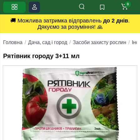
0
🚚 Можлива затримка відправлень
до 2 днів
.
Дякуємо за розуміння! 🙏
Головна
Дача, сад і город
Засоби захисту рослин
Інс
Рятівник городу 3+11 мл