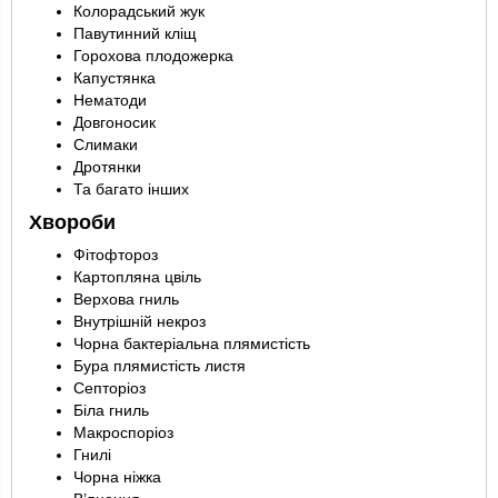
Колорадський жук
Павутинний кліщ
Горохова плодожерка
Капустянка
Нематоди
Довгоносик
Слимаки
Дротянки
Та багато інших
Хвороби
Фітофтороз
Картопляна цвіль
Верхова гниль
Внутрішній некроз
Чорна бактеріальна плямистість
Бура плямистість листя
Септоріоз
Біла гниль
Макроспоріоз
Гнилі
Чорна ніжка