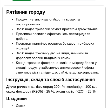
Рятівник городу
Продукт не викликає стійкості у комах та
мікроорганізмів.
Засіб надає тривалий захист протягом трьох тижнів.
Прилипач посилює ефективність пестицидів та
добрив.
Препарат пригнічує розвиток більшості грибкових
інфекцій.
Засіб надає токсичну дію на яйця, личинки та
дорослих особин шкідливих комах.
Концентроване фосфорно-калійне мікродобриво у
складі продукту забезпечує антистресовий ефект,
стимулює ріст та підвищує стійкість до захворювань.
Інструкція, склад та спосіб застосування
Діюча речовина:
тіаклоприд 200 г/л, клотіанідин 100 г/л,
оксид фосфору (P2O5) - 25 %, оксид калію (K2O) - 25 %.
Шкідники
Совки