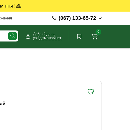
міння! 🙏
(067) 133-65-72
ернення
0
Добрий день,
увійдіть в кабінет
ай