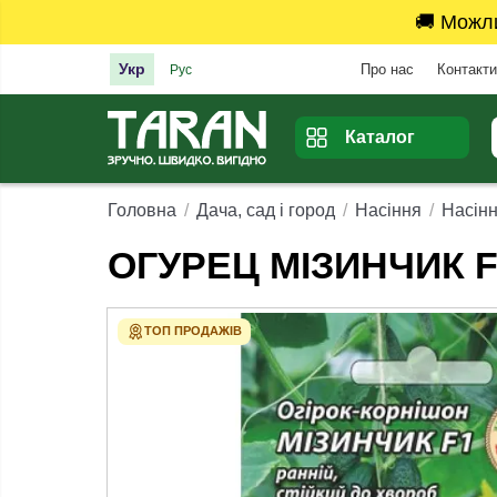
🚚 Можл
Укр
Про нас
Контакти
Рус
Каталог
Головна
Дача, сад і город
Насіння
Насінн
ОГУРЕЦ МІЗИНЧИК F
ТОП ПРОДАЖІВ