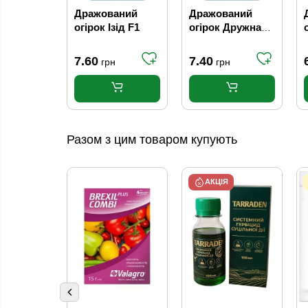
Дражований
Дражований
огірок Ізід F1
огірок Дружна
сімейка F1
самозапильний
7.60
7.40
грн
грн
Разом з цим товаром купують
АКЦІЯ