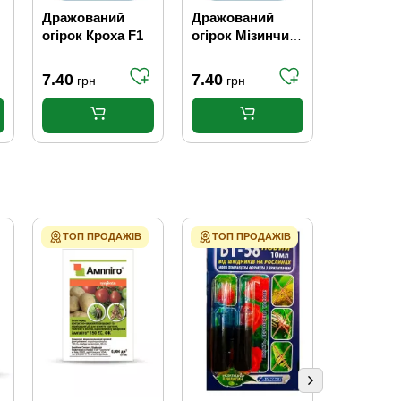
Дражований
Дражований
Дражова
огірок Кроха F1
огірок Мізинчик
огірок
F1
Ніжинсь
самозапильний
7.40
7.40
7.40
грн
грн
грн
ТОП ПРОДАЖІВ
ТОП ПРОДАЖІВ
ТОП ПР