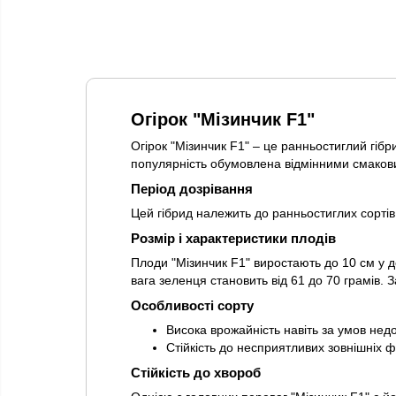
Огірок "Мізинчик F1"
Огірок "Мізинчик F1" – це ранньостиглий гібр
популярність обумовлена відмінними смаковим
Період дозрівання
Цей гібрид належить до ранньостиглих сортів
Розмір і характеристики плодів
Плоди "Мізинчик F1" виростають до 10 см у 
вага зеленця становить від 61 до 70 грамів. 
Особливості сорту
Висока врожайність навіть за умов нед
Стійкість до несприятливих зовнішніх ф
Стійкість до хвороб