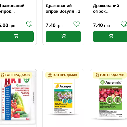
Дражований
Дражований
Дражований
огірок
огірок Зозуля F1
огірок
Дюймовочка F1
Корнішончик F1
самозапильний
6.00
7.40
7.40
грн
грн
грн
ТОП ПРОДАЖІВ
ТОП ПРОДАЖІВ
ТОП ПРОДАЖІВ