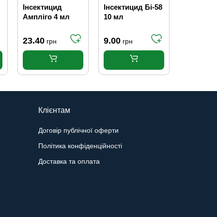
Інсектицид
Інсектицид Бі-58
Інсектиц
Ампліго 4 мл
10 мл
Вертімек
Syngenta
23.40
9.00
50.00
грн
грн
гр
Клієнтам
Договір публічної оферти
Політика конфіденційності
Доставка та оплата