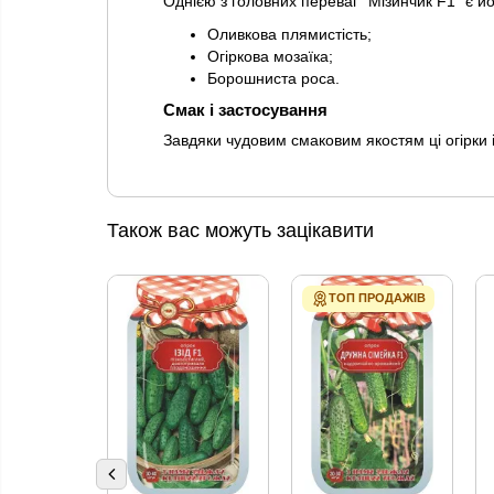
Однією з головних переваг "Мізинчик F1" є йо
Оливкова плямистість;
Огіркова мозаїка;
Борошниста роса.
Смак і застосування
Завдяки чудовим смаковим якостям ці огірки 
Також вас можуть зацікавити
ТОП ПРОДАЖІВ