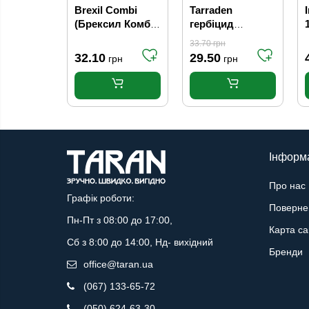
Brexil Combi
Tarraden
(Брексил Комбі)
гербіцид
1
мікроелементи в
суцільної дії 100
33.70
грн
хелатній формі
мл (50шт/ящ)
32.10
29.50
грн
грн
15 г Valagro
Інформ
Про нас
Графік роботи:
Поверне
Пн-Пт з 08:00 до 17:00,
Карта са
Сб з 8:00 до 14:00, Нд- вихідний
Бренди
office@taran.ua
(067) 133-65-72
(050) 624-63-30