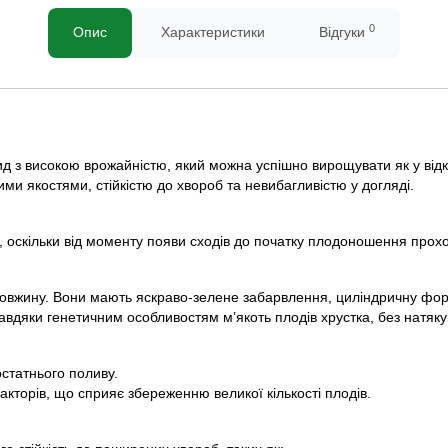
0
Опис
Характеристики
Відгуки
ид з високою врожайністю, який можна успішно вирощувати як у відкр
и якостями, стійкістю до хвороб та невибагливістю у догляді.
, оскільки від моменту появи сходів до початку плодоношення прохо
довжину. Вони мають яскраво-зелене забарвлення, циліндричну фо
Завдяки генетичним особливостям м’якоть плодів хрустка, без натяку 
остатнього поливу.
акторів, що сприяє збереженню великої кількості плодів.