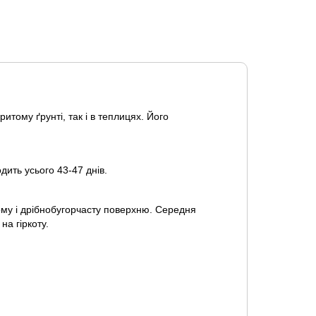
итому ґрунті, так і в теплицях. Його
дить усього 43-47 днів.
рму і дрібнобугорчасту поверхню. Середня
на гіркоту.