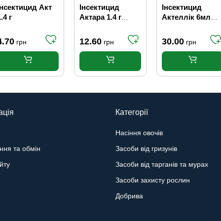
Інсектицид Акт
Інсектицид
Інсектицид
.4 г
Актара 1.4 г
Актеллік 6мл
Syngenta
Syngenta
4.70
12.60
30.00
грн
грн
грн
ація
Категорії
Насіння овочів
ння та обмін
Засоби від гризунів
йту
Засоби від тарганів та мурах
Засоби захисту рослин
Добрива