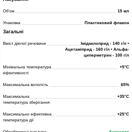
Об'єм
15 мл
Упаковка
Пластиковий флакон
Загальні
Вміст діючої речовини
Імідаклоприд - 140 г/л •
Ацетаміприд - 160 г/л • Альфа-
циперметрин - 100 г/л
Мінімальна температура
+5°C
ефективності
Максимальна вологість
65%
Максимальна
+35°C
температура зберігання
Максимально ефективна
+25°C
температура дії
Оброблювані культури
Картопля