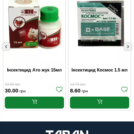
Інсектицид Ато жук 15мл
Інсектицид Космос 1.5 мл
33.50
грн
13.70
грн
30.00
8.60
грн
грн