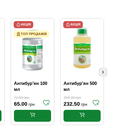
АКЦІЯ
АКЦІЯ
ТОП ПРОДАЖІВ
Антибур’ян 100
Антибур’ян 500
Баклажа
мл
мл
Фіолето
0,3 г
72.50
грн
259.30
грн
65.00
232.50
4.00
грн
грн
грн