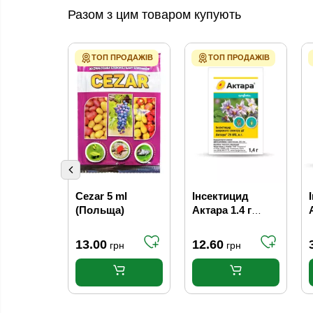
Разом з цим товаром купують
ТОП ПРОДАЖІВ
ТОП ПРОДАЖІВ
Cezar 5 ml
Інсектицид
(Польща)
Актара 1.4 г
Syngenta
13.00
12.60
грн
грн