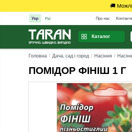
🚚 Можл
Укр
Про нас
Контакти
Рус
Каталог
Головна
Дача, сад і город
Насіння
Насінн
ПОМІДОР ФІНІШ 1 Г