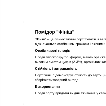
Помідор "Фініш"
"Фініш" – це пізньостиглий сорт томатів із в
відзначається стабільним врожаєм і якісним
Особливості плодів
Плоди плоскоокруглої форми, мають оранжев
високим вмістом цукрів (2-3%), органічних ки
Стійкість і витривалість
Сорт "Фініш" демонструє стійкість до вертиц
зберігають товарний вигляд.
Використання
Плоди сорту придатні як для вживання у свіж