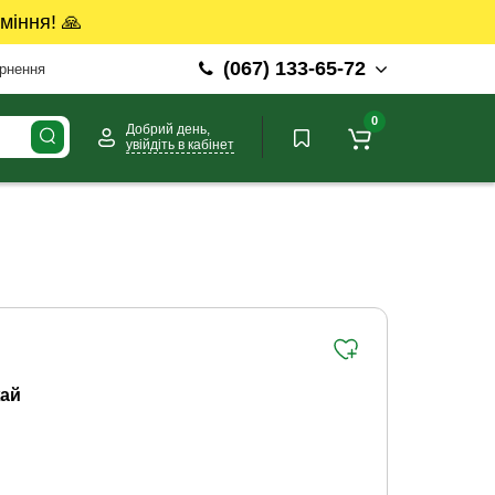
міння! 🙏
(067) 133-65-72
ернення
0
Добрий день,
увійдіть в кабінет
ай