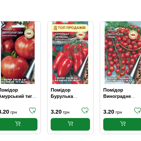
ТОП ПРОДАЖІВ
Помідор
Помідор
Помідор
Амурський тигр
Бурулька
Виноградне
0.1 г (Кращий
червона 0.1 г
гроно 0.1 г
урожай) (20шт /
3.20
3.20
3.20
грн
грн
грн
уп) (800 шт / ящ)