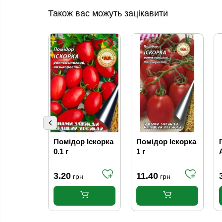
Також вас можуть зацікавити
Помідор Іскорка
Помідор Іскорка
0.1 г
1 г
3.20
11.40
грн
грн