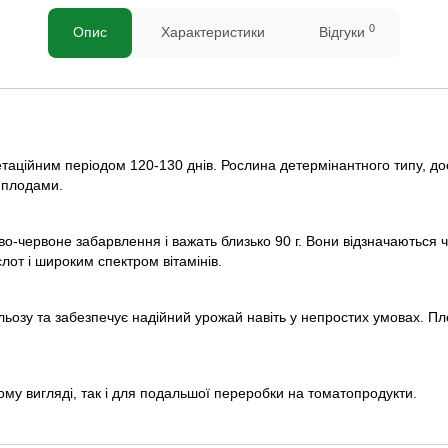
0
Опис
Характеристики
Відгуки
егетаційним періодом 120-130 днів. Рослина детермінантного типу, до
и плодами.
о-червоне забарвлення і важать близько 90 г. Вони відзначаються
слот і широким спектром вітамінів.
ильозу та забезпечує надійний урожай навіть у непростих умовах. П
ому вигляді, так і для подальшої переробки на томатопродукти.