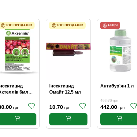
ТОП ПРОДАЖІВ
ТОП ПРОДАЖІВ
АКЦІЯ
Інсектицид
Інсектицид
Антибур’ян 1 л
Актеллік 6мл
Омайт 12,5 мл
Syngenta
492.70
грн
30.00
10.70
442.00
грн
грн
грн