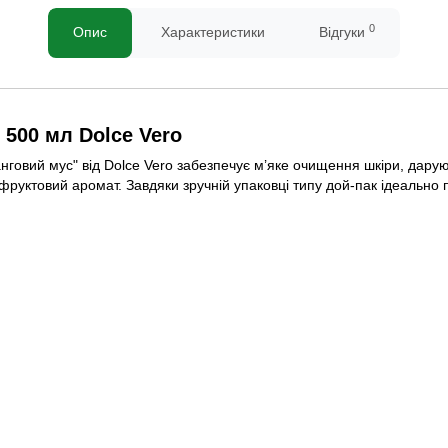
0
Опис
Характеристики
Відгуки
500 мл Dolce Vero
говий мус" від Dolce Vero забезпечує м’яке очищення шкіри, даруючи
фруктовий аромат. Завдяки зручній упаковці типу дой-пак ідеально