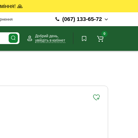
міння! 🙏
(067) 133-65-72
ернення
0
Добрий день,
увійдіть в кабінет