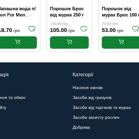
Запашна вода п/
Порошок Брос
Порошок від
гол For Men
від мурах 250 г
мурах Брос 100 
спрей 80мл 25%
139.90
грн
70.00
грн
18.70
105.00
53.00
грн
грн
грн
ація
Категорії
Насіння овочів
ння та обмін
Засоби від гризунів
йту
Засоби від тарганів та мурах
Засоби захисту рослин
Добрива