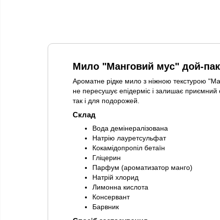
Мило "Манговий мус" дой-пак 
Ароматне рідке мило з ніжною текстурою "Ман
не пересушує епідерміс і залишає приємний 
так і для подорожей.
Склад
Вода демінералізована
Натрію лауретсульфат
Кокамідопропіл бетаїн
Гліцерин
Парфум (ароматизатор манго)
Натрій хлорид
Лимонна кислота
Консервант
Барвник