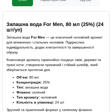
Запашна вода For Men, 80 мл (25%) (24
шт/уп)
Запашна вода
For Men
— це класичний чоловічий аромат
для впевнених і стильних чоловіків. Підкреслює
індивідуальність, додає елегантності та завершеності
образу.
Композиція аромату гармонійно поєднує свіжі, деревні та
пряні ноти, створюючи приємний і стійкий шлейф, який
зберігається протягом дня.
Об’єм:
80 мл
Концентрація:
25%
Тип:
запашна вода
Флакон:
скляний
Тип аромату:
чоловічий
Кількість в упаковці:
24 шт
Зручний та практичний формат у скляному флаконі.