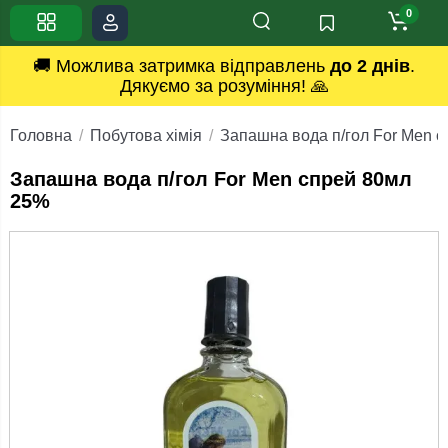
0
🚚 Можлива затримка відправлень
до 2 днів
.
Дякуємо за розуміння! 🙏
Головна
Побутова хімія
Запашна вода п/гол For Men 
Запашна вода п/гол For Men спрей 80мл
25%