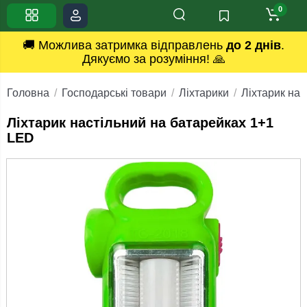
0
🚚 Можлива затримка відправлень
до 2 днів
.
Дякуємо за розуміння! 🙏
Головна
Господарські товари
Ліхтарики
Ліхтарик нас
Ліхтарик настільний на батарейках 1+1
LED