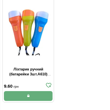
Ліхтарик ручний
(батарейки 3шт.А610)
арт.SY-316 (24уп/960ящ)
9.60
грн