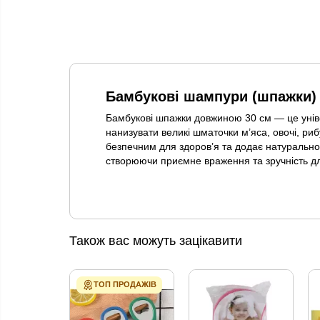
Бамбукові шампури (шпажки)
Бамбукові шпажки довжиною 30 см — це уніве
нанизувати великі шматочки м’яса, овочі, ри
безпечним для здоров’я та додає натурально
створюючи приємне враження та зручність для
Також вас можуть зацікавити
ТОП ПРОДАЖІВ