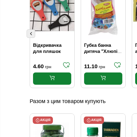
Відкривачка
Губка банна
для пляшок
дитяча "Хлюпі-
Хлюпі" VIVAT
4.60
11.10
грн
грн
Разом з цим товаром купують
АКЦІЯ
АКЦІЯ