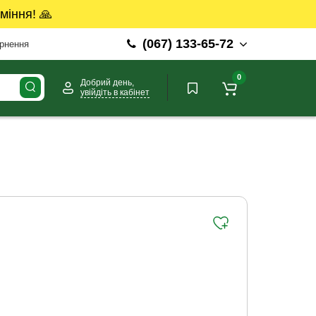
міння! 🙏
(067) 133-65-72
ернення
0
Добрий день,
увійдіть в кабінет