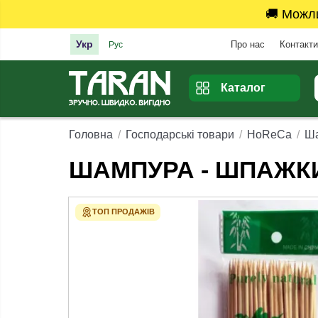
🚚 Можл
Укр
Про нас
Контакти
Рус
Каталог
Головна
Господарські товари
HoReCa
Ша
ШАМПУРА - ШПАЖКИ
ТОП ПРОДАЖІВ