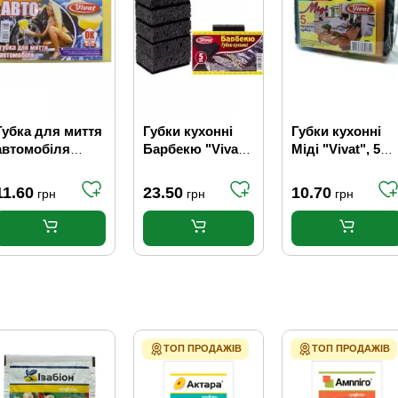
Губка для миття
Губки кухонні
Губки кухонні
автомобіля
Барбекю "Vivat",
Міді "Vivat", 5
"VIVAT"
5 шт.
шт.
11.60
23.50
10.70
грн
грн
грн
ТОП ПРОДАЖІВ
ТОП ПРОДАЖІВ