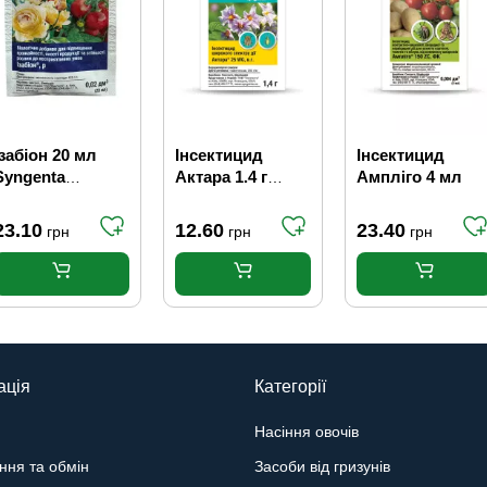
Ізабіон 20 мл
Інсектицид
Інсектицид
Syngenta
Актара 1.4 г
Ампліго 4 мл
(50шт/250 ящ)
Syngenta
23.10
12.60
23.40
грн
грн
грн
ація
Категорії
Насіння овочів
ння та обмін
Засоби від гризунів