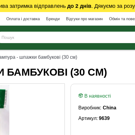
ива затримка відправлень
до 2 днів
. Дякуємо за розу
Оплата і доставка
Бренди
Відгуки про магазин
Обмін та пов
мпура - шпажки бамбукові (30 см)
 БАМБУКОВІ (30 СМ)
В наявності
Виробник:
China
Артикул:
9639