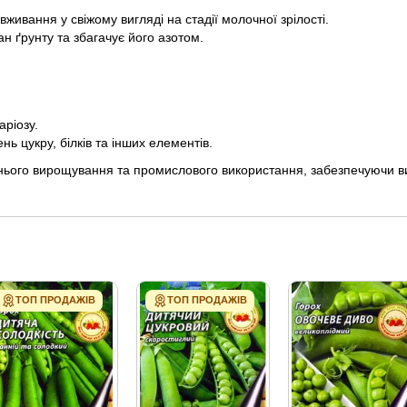
ивання у свіжому вигляді на стадії молочної зрілості.
 ґрунту та збагачує його азотом.
аріозу.
ень цукру, білків та інших елементів.
ого вирощування та промислового використання, забезпечуючи висок
ТОП ПРОДАЖІВ
ТОП ПРОДАЖІВ