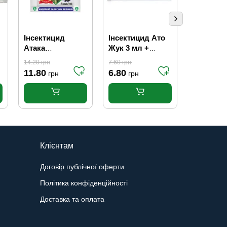
Інсектицид
Інсектицид Ато
Інсектиц
Атака
Жук 3 мл +
10 мл
Білокрилка 8 мл
Авангард
14.20
грн
7.60
грн
Стимул 10 мл
11.80
6.80
9.00
грн
грн
грн
Клієнтам
Договір публічної оферти
Політика конфіденційності
Доставка та оплата