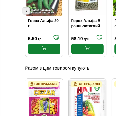
Горох Альфа 20
Горох Альфа Б
г
ранньостиглий
1кг Кращий
урожай
5.50
58.10
грн
грн
Разом з цим товаром купують
ТОП ПРОДАЖІВ
ТОП ПРОДАЖІВ