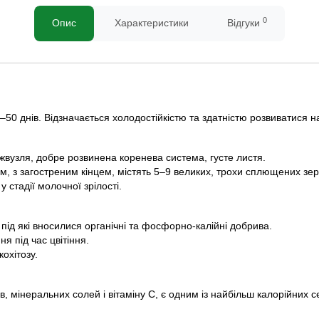
0
Опис
Характеристики
Відгуки
–50 днів. Відзначається холодостійкістю та здатністю розвиватися на 
іжвузля, добре розвинена коренева система, густе листя.
м, з загостреним кінцем, містять 5–9 великих, трохи сплющених зер
 у стадії молочної зрілості.
під які вносилися органічні та фосфорно-калійні добрива.
я під час цвітіння.
охітозу.
дів, мінеральних солей і вітаміну C, є одним із найбільш калорійних с