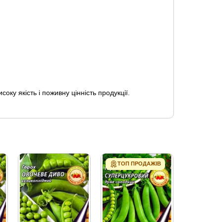
у якість і поживну цінність продукції.
ТОП ПРОДАЖІВ
ТОП ПР