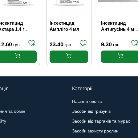
Інсектицид
Інсектицид
Інсектицид
Актара 1.4 г
Ампліго 4 мл
Антигусінь 4 мл
Syngenta
+ Самшит 3 мл
12.60
23.40
9.30
грн
грн
грн
ація
Категорії
Насіння овочів
ння та обмін
Засоби від гризунів
йту
Засоби від тарганів та мурах
Засоби захисту рослин