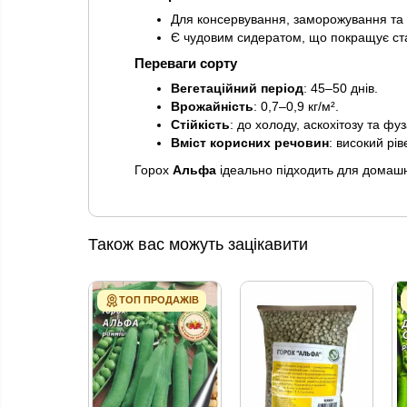
Для консервування, заморожування та вж
Є чудовим сидератом, що покращує стан
Переваги сорту
Вегетаційний період
: 45–50 днів.
Врожайність
: 0,7–0,9 кг/м².
Стійкість
: до холоду, аскохітозу та фуз
Вміст корисних речовин
: високий рів
Горох
Альфа
ідеально підходить для домашнь
Також вас можуть зацікавити
ТОП ПРОДАЖІВ