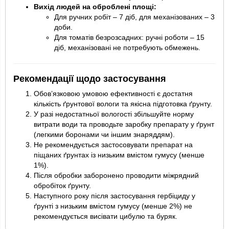
Вихід людей на оброблені площі:
Для ручних робіт – 7 діб, для механізованих – 3
доби.
Для томатів безрозсадних: ручні роботи – 15
діб, механізовані не потребують обмежень.
Рекомендації щодо застосування
Обов’язковою умовою ефективності є достатня
кількість ґрунтової вологи та якісна підготовка ґрунту.
У разі недостатньої вологості збільшуйте норму
витрати води та проводьте заробку препарату у ґрунт
(легкими боронами чи іншим знаряддям).
Не рекомендується застосовувати препарат на
піщаних ґрунтах із низьким вмістом гумусу (менше
1%).
Після обробки заборонено проводити міжрядний
обробіток ґрунту.
Наступного року після застосування гербіциду у
ґрунті з низьким вмістом гумусу (менше 2%) не
рекомендується висівати цибулю та буряк.