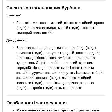
Спектр контрольованих бур’янів
Злакові:
Лисохвіст мишохвостиковий, вівсюг звичайний, просо
(види), пальчатка (види), мишій (види), тонконіг,
свинорий пальчастий.
Дводольні:
Волошка синя, щириця звичайна, лобода (види),
ромашка (види), портулак городній, осот городній,
галінсога дрібноквіткова, амброзія полинолиста,
кучерявець Софії, талабан польовий, зірочник
середній, гірчиця польова, курячі очка, грицики
звичайні, дурман звичайний, рутка лікарська, жабрій
звичайний, кропива (види), льонок звичайний,
калачики (види), переліска однорічна, вероніка
(види), нетреба (види), фіалка польова.
Особливості застосування
Максимальна кількість обробок:
1 раз за сезон.