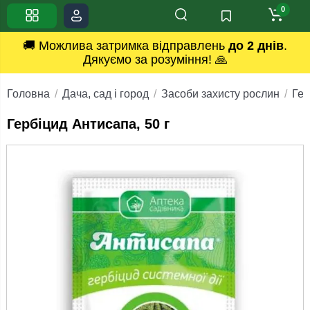
0
🚚 Можлива затримка відправлень
до 2 днів
.
Дякуємо за розуміння! 🙏
Головна
Дача, сад і город
Засоби захисту рослин
Гер
Гербіцид Антисапа, 50 г