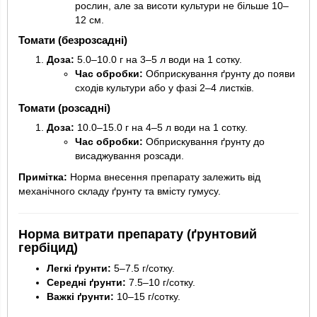
рослин, але за висоти культури не більше 10–
12 см.
Томати (безрозсадні)
Доза:
5.0–10.0 г на 3–5 л води на 1 сотку.
Час обробки:
Обприскування ґрунту до появи
сходів культури або у фазі 2–4 листків.
Томати (розсадні)
Доза:
10.0–15.0 г на 4–5 л води на 1 сотку.
Час обробки:
Обприскування ґрунту до
висаджування розсади.
Примітка:
Норма внесення препарату залежить від
механічного складу ґрунту та вмісту гумусу.
Норма витрати препарату (ґрунтовий
гербіцид)
Легкі ґрунти:
5–7.5 г/сотку.
Середні ґрунти:
7.5–10 г/сотку.
Важкі ґрунти:
10–15 г/сотку.