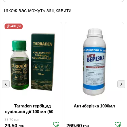
Також вас можуть зацікавити
АКЦІЯ
Tarraden гербіцид
Антиберізка 1000мл
суцільної дії 100 мл (50шт/
ящ)
33.70
грн
29.50
269.60
грн
грн