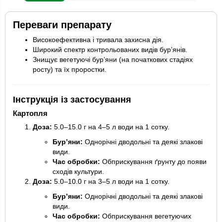
Переваги препарату
Високоефективна і тривала захисна дія.
Широкий спектр контрольованих видів бур’янів.
Знищує вегетуючі бур’яни (на початкових стадіях
росту) та їх проростки.
Інструкція із застосування
Картопля
Доза:
5.0–15.0 г на 4–5 л води на 1 сотку.
Бур’яни:
Однорічні дводольні та деякі злакові
види.
Час обробки:
Обприскування ґрунту до появи
сходів культури.
Доза:
5.0–10.0 г на 3–5 л води на 1 сотку.
Бур’яни:
Однорічні дводольні та деякі злакові
види.
Час обробки:
Обприскування вегетуючих