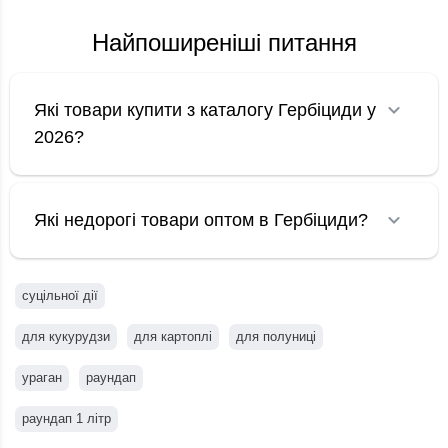
Найпоширеніші питання
Які товари купити з каталогу Гербіциди у
2026?
Які недорогі товари оптом в Гербіциди?
суцільної дії
для кукурудзи
для картоплі
для полуниці
ураган
раундап
раундап 1 літр