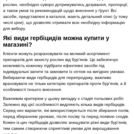
рослин, необхідно суворо дотримуватись дозування, пропорції,
а також умов та рекомендацій щодо внесення у ґрунт. Всі
засоби, представлені в каталозі, мають детальний опис (у тому
числі ціни), що дозволяє отримати всю необхідну інформацію
для вибору.
Які види гербіцидів можна купити у
магазині?
Клієнти можуть розраховувати на великий асортимент
препаратів для захисту рослин від бур'янів. Це забезпечує
можливість кожному підібрати ефективні засоби під
індивідуальні запити та замовити їх оптом на вигідних умовах.
Вибираючи види гербіцидів для перепродажу, важливо
враховувати не тільки категорію препаратів проти бур'янів, а й
особливості їхнього внесення.
Важливим критерієм у цьому випадку є стадія польових робіт.
Залежно від цієї особливості виділяють кілька видів гербіцидів.
Серед них варіанти, які використовуються після збирання полів,
перед збиранням урожаю, після посіву та перед появою сходів.
Кожен із цих гербіцидів дозволяє знищувати різні види бур'янів,
тим самим створюючи сприятливі умови для вирощування