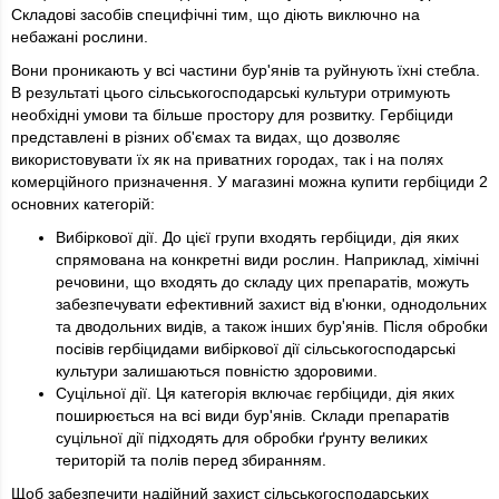
Складові засобів специфічні тим, що діють виключно на
небажані рослини.
Вони проникають у всі частини бур'янів та руйнують їхні стебла.
В результаті цього сільськогосподарські культури отримують
необхідні умови та більше простору для розвитку. Гербіциди
представлені в різних об'ємах та видах, що дозволяє
використовувати їх як на приватних городах, так і на полях
комерційного призначення. У магазині можна купити гербіциди 2
основних категорій:
Вибіркової дії. До цієї групи входять гербіциди, дія яких
спрямована на конкретні види рослин. Наприклад, хімічні
речовини, що входять до складу цих препаратів, можуть
забезпечувати ефективний захист від в'юнки, однодольних
та дводольних видів, а також інших бур'янів. Після обробки
посівів гербіцидами вибіркової дії сільськогосподарські
культури залишаються повністю здоровими.
Суцільної дії. Ця категорія включає гербіциди, дія яких
поширюється на всі види бур'янів. Склади препаратів
суцільної дії підходять для обробки ґрунту великих
територій та полів перед збиранням.
Щоб забезпечити надійний захист сільськогосподарських