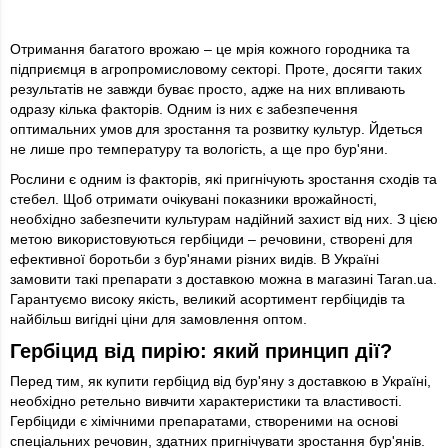
Отримання багатого врожаю – це мрія кожного городника та
підприємця в агропромисловому секторі. Проте, досягти таких
результатів не завжди буває просто, адже на них впливають
одразу кілька факторів. Одним із них є забезпечення
оптимальних умов для зростання та розвитку культур. Йдеться
не лише про температуру та вологість, а ще про бур'яни.
Рослини є одним із факторів, які пригнічують зростання сходів та
стебел. Щоб отримати очікувані показники врожайності,
необхідно забезпечити культурам надійний захист від них. З цією
метою використовуються гербіциди – речовини, створені для
ефективної боротьби з бур'янами різних видів. В Україні
замовити такі препарати з доставкою можна в магазині Taran.ua.
Гарантуємо високу якість, великий асортимент гербіцидів та
найбільш вигідні ціни для замовлення оптом.
Гербіцид від пирію: який принцип дії?
Перед тим, як купити гербіцид від бур'яну з доставкою в Україні,
необхідно ретельно вивчити характеристики та властивості.
Гербіциди є хімічними препаратами, створеними на основі
спеціальних речовин, здатних пригнічувати зростання бур'янів.