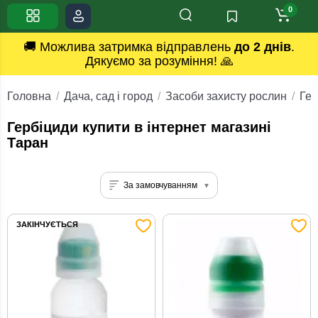
0
🚚 Можлива затримка відправлень
до 2 днів
.
Дякуємо за розуміння! 🙏
Головна
Дача, сад і город
Засоби захисту рослин
Гер
Гербіциди купити в інтернет магазині
Таран
За замовчуванням
ЗАКІНЧУЄТЬСЯ