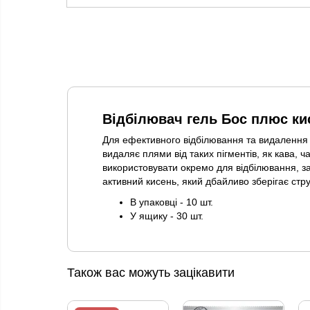
Відбілювач гель Бос плюс ки
Для ефективного відбілювання та видалення с
видаляє плями від таких пігментів, як кава, 
використовувати окремо для відбілювання, з
активний кисень, який дбайливо зберігає стр
В упаковці - 10 шт.
У ящику - 30 шт.
Також вас можуть зацікавити