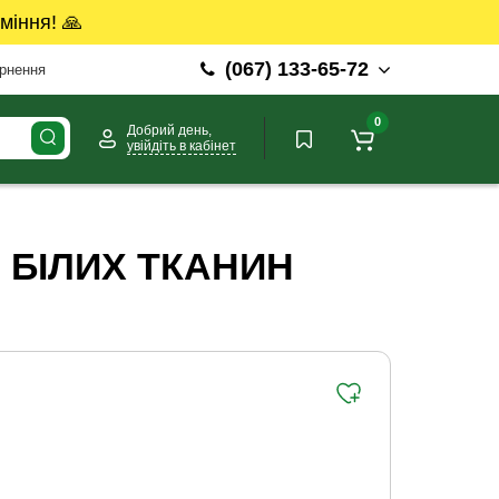
міння! 🙏
(067) 133-65-72
ернення
0
Добрий день,
увійдіть в кабінет
 БІЛИХ ТКАНИН