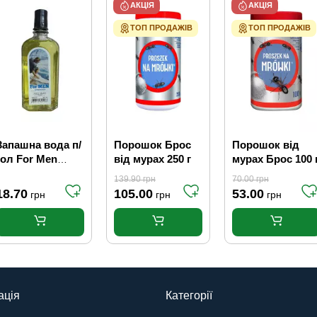
АКЦІЯ
АКЦІЯ
ТОП ПРОДАЖІВ
ТОП ПРОДАЖІВ
Запашна вода п/
Порошок Брос
Порошок від
гол For Men
від мурах 250 г
мурах Брос 100 
спрей 80мл 25%
139.90
грн
70.00
грн
18.70
105.00
53.00
грн
грн
грн
ація
Категорії