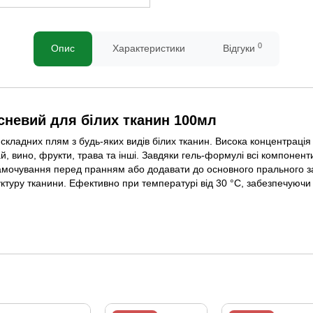
0
Опис
Характеристики
Відгуки
сневий для білих тканин 100мл
кладних плям з будь-яких видів білих тканин. Висока концентрація 
чай, вино, фрукти, трава та інші. Завдяки гель-формулі всі компоне
амочування перед пранням або додавати до основного прального зас
уктуру тканини. Ефективно при температурі від 30 °C, забезпечуючи