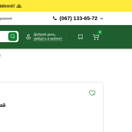
міння! 🙏
(067) 133-65-72
ернення
0
Добрий день,
увійдіть в кабінет
г
ай