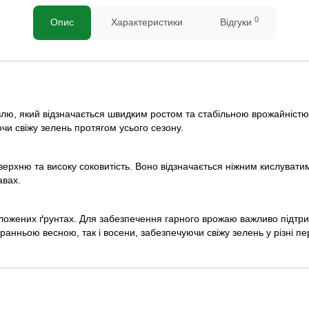
0
Опис
Характеристики
Відгуки
влю, який відзначається швидким ростом та стабільною врожайністю
ючи свіжу зелень протягом усього сезону.
верхню та високу соковитість. Воно відзначається ніжним кислувати
авах.
ложених ґрунтах. Для забезпечення гарного врожаю важливо підтри
анньою весною, так і восени, забезпечуючи свіжу зелень у різні пер