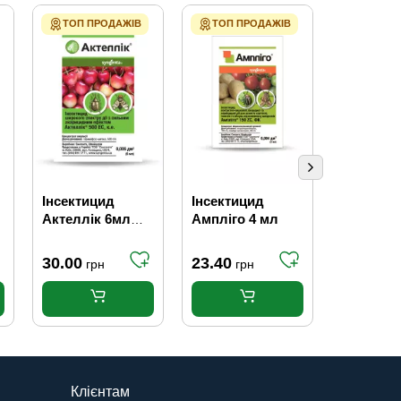
ТОП ПРОДАЖІВ
ТОП ПРОДАЖІВ
ТОП ПР
Інсектицид
Інсектицид
Інсектиц
Актеллік 6мл
Ампліго 4 мл
Антигусі
Syngenta
+ Самши
30.00
23.40
9.30
грн
грн
грн
Клієнтам