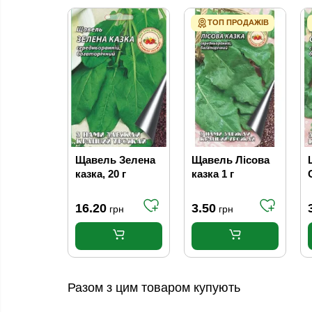
ТОП ПРОДАЖІВ
Щавель Зелена
Щавель Лісова
казка, 20 г
казка 1 г
16.20
3.50
грн
грн
Разом з цим товаром купують