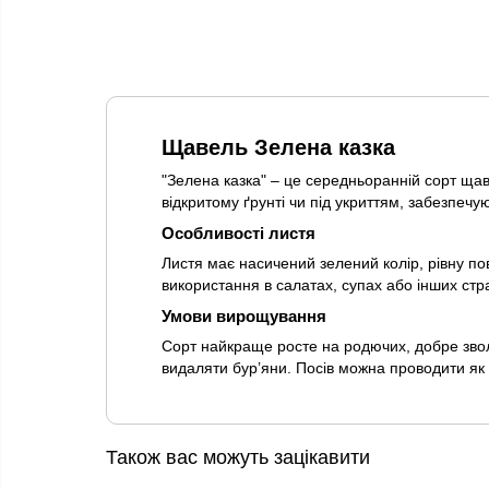
Щавель Зелена казка
"Зелена казка" – це середньоранній сорт ща
відкритому ґрунті чи під укриттям, забезпечу
Особливості листя
Листя має насичений зелений колір, рівну по
використання в салатах, супах або інших стр
Умови вирощування
Сорт найкраще росте на родючих, добре зво
видаляти бур’яни. Посів можна проводити як р
Також вас можуть зацікавити