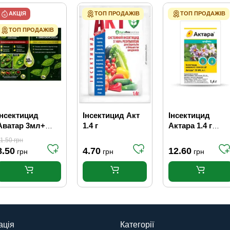
АКЦІЯ
ТОП ПРОДАЖІВ
ТОП ПРОДАЖІВ
ТОП ПРОДАЖІВ
Інсектицид
Інсектицид Акт
Інсектицид
Аватар 3мл+
1.4 г
Актара 1.4 г
прилипач 10мл
Syngenta
1.50
грн
8.50
4.70
12.60
грн
грн
грн
ація
Категорії