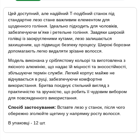
Цей доступний, але надійний Т-подібний станок під
стандартне лезо стане важливим елементом для
щоденного гоління. Ідеально підходить для чоловіків,
забезпечуючи м’яке і ретельне гоління. Завдяки широкій
голівці із заокругленими кутами, лезо залишається
захищеним, що підвищує безпеку процесу. Широкі борозни
допомагають легко видаляти зрізане волосся.
Модель виконана у сріблястому кольорі та виготовлена з
якісного алюмінію, що надає їй міцності та зносостійкості,
збільшуючи термін служби. Легкий корпус майже не
відчувається в руці, забезпечуючи комфортне
використання. Бритва поєднує стильний вигляд з
практичністю та зручністю, що робить її чудовим вибором
для повсякденного використання.
Спосіб застосування:
Вставте лезо у станок, після чого
обережно зголюйте щетину у напрямку росту волосся.
В упаковці - 12 шт.