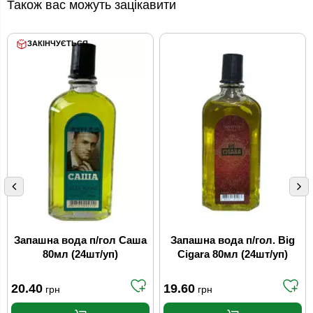
Також вас можуть зацікавити
ЗАКІНЧУЄТЬСЯ
Запашна вода п/гол Саша
Запашна вода п/гол. Big
80мл (24шт/уп)
Cigara 80мл (24шт/уп)
20.40
19.60
грн
грн