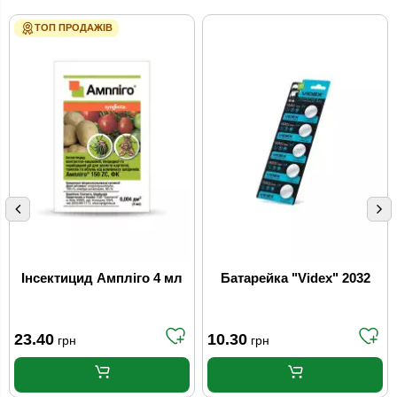
ТОП ПРОДАЖІВ
Інсектицид Ампліго 4 мл
Батарейка "Videx" 2032
23.40
10.30
грн
грн