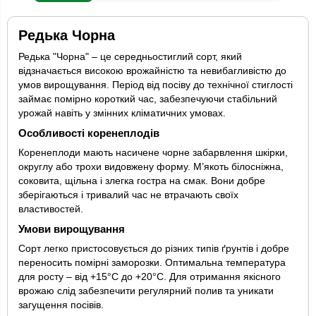
Редька Чорна
Редька "Чорна" – це середньостиглий сорт, який
відзначається високою врожайністю та невибагливістю до
умов вирощування. Період від посіву до технічної стиглості
займає помірно короткий час, забезпечуючи стабільний
урожай навіть у змінних кліматичних умовах.
Особливості коренеплодів
Коренеплоди мають насичене чорне забарвлення шкірки,
округлу або трохи видовжену форму. М’якоть білосніжна,
соковита, щільна і злегка гостра на смак. Вони добре
зберігаються і тривалий час не втрачають своїх
властивостей.
Умови вирощування
Сорт легко пристосовується до різних типів ґрунтів і добре
переносить помірні заморозки. Оптимальна температура
для росту – від +15°C до +20°C. Для отримання якісного
врожаю слід забезпечити регулярний полив та уникати
загущення посівів.