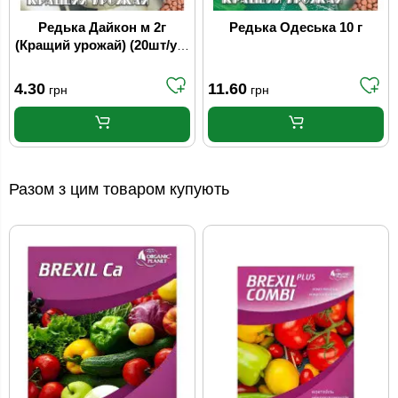
Редька Дайкон м 2г
Редька Одеська 10 г
(Кращий урожай) (20шт/уп)
(1000шт/ящ)
4.30
11.60
грн
грн
Разом з цим товаром купують