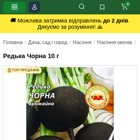
0
🚚 Можлива затримка відправлень
до 2 днів
.
Дякуємо за розуміння! 🙏
Головна
Дача, сад і город
Насіння
Насіння овочів
Редька Чорна 10 г
ТОП ПРОДАЖІВ