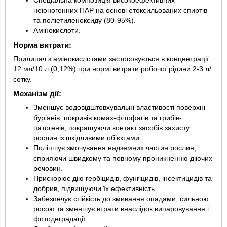
Спеціальна композиція високоефективних
неіоногенних ПАР на основі етоксильованих спиртів
та поліетиленоксиду (80-95%).
Амінокислоти.
Норма витрати:
Прилипач з амінокислотами застосовується в концентрації
12 мл/10 л (0,12%) при нормі витрати робочої рідини 2-3 л/
сотку.
Механізм дії:
Зменшує водовідштовхувальні властивості поверхні
бур’янів, покривів комах-фітофагів та грибів-
патогенів, покращуючи контакт засобів захисту
рослин із шкідливими об’єктами.
Поліпшує змочування надземних частин рослин,
сприяючи швидкому та повному проникненню діючих
речовин.
Прискорює дію гербіцидів, фунгіцидів, інсектицидів та
добрив, підвищуючи їх ефективність.
Забезпечує стійкість до змивання опадами, сильною
росою та зменшує втрати внаслідок випаровування і
фотодеградації.