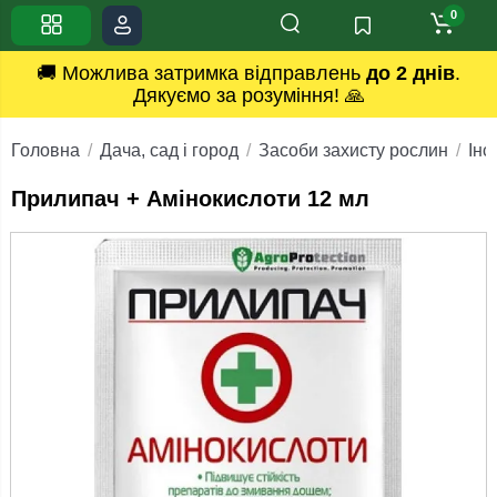
0
🚚 Можлива затримка відправлень
до 2 днів
.
Дякуємо за розуміння! 🙏
Головна
Дача, сад і город
Засоби захисту рослин
Інс
Прилипач + Амінокислоти 12 мл