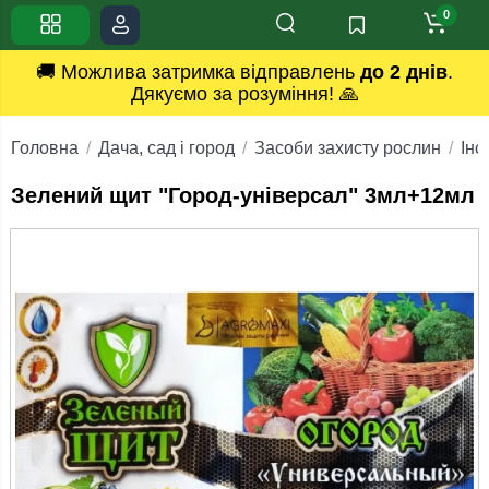
0
🚚 Можлива затримка відправлень
до 2 днів
.
Дякуємо за розуміння! 🙏
Головна
Дача, сад і город
Засоби захисту рослин
Інс
Зелений щит "Город-універсал" 3мл+12мл