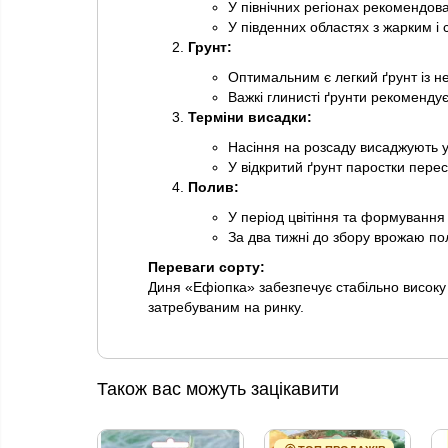
У північних регіонах рекомендов
У південних областях з жарким і 
Грунт:
Оптимальним є легкий ґрунт із н
Важкі глинисті ґрунти рекоменду
Терміни висадки:
Насіння на розсаду висаджують у
У відкритий ґрунт паростки перес
Полив:
У період цвітіння та формування 
За два тижні до збору врожаю п
Переваги сорту:
Диня «Ефіопка» забезпечує стабільно високу 
затребуваним на ринку.
Також вас можуть зацікавити