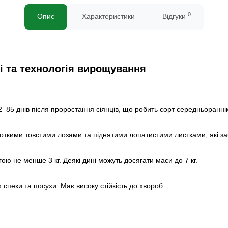
0
Опис
Характеристики
Відгуки
і та технологія вирощування
–85 днів після проростання сіянців, що робить сорт середньоранні
откими товстими лозами та піднятими лопатистими листками, які за
гою не менше 3 кг. Деякі дині можуть досягати маси до 7 кг.
спеки та посухи. Має високу стійкість до хвороб.