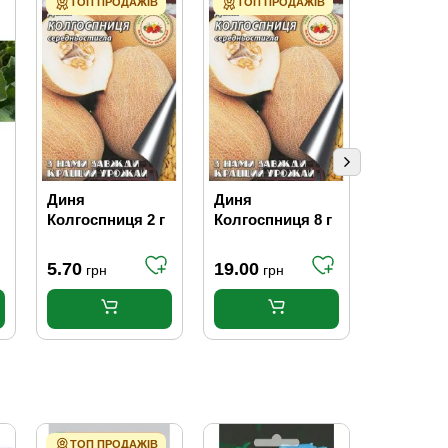
ТОП ПРОДАЖІВ
ТОП ПРОДАЖІВ
ТОП ПР
Диня
Диня
Диня Ме
Колгоспниця 2 г
Колгоспниця 8 г
казка 8 г
5.70
19.00
19.00
грн
грн
гр
ТОП ПРОДАЖІВ
АКЦІЯ