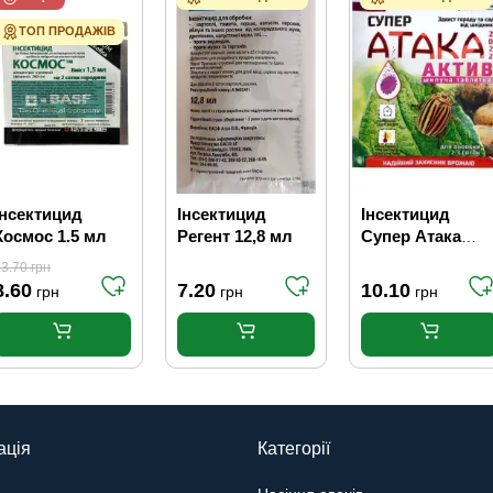
ТОП ПРОДАЖІВ
Інсектицид
Інсектицид
Інсектицид
Космос 1.5 мл
Регент 12,8 мл
Супер Атака
Актив 8 г
13.70
грн
8.60
7.20
10.10
грн
грн
грн
ація
Категорії