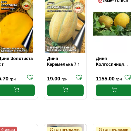
ЗАКІНЧУЄТЬСЯ
Диня Золотиста
Диня
Диня
 г
Карамелька 7 г
Колгоспниця
(вагова)
5.70
19.00
1155.00
грн
грн
грн
АКЦІЯ
ТОП ПРОДАЖІВ
ТОП ПРОДАЖІВ