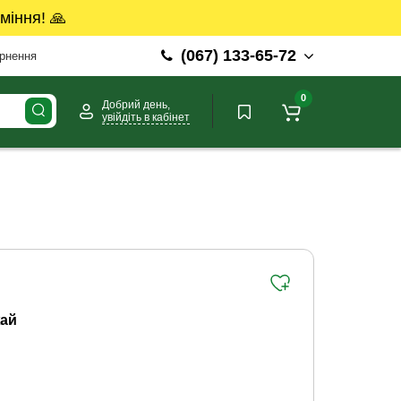
міння! 🙏
(067) 133-65-72
ернення
0
Добрий день,
увійдіть в кабінет
ай