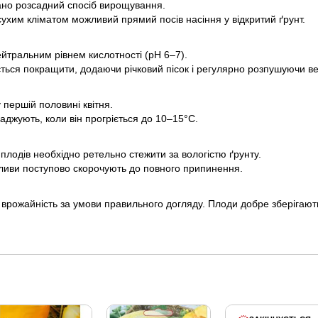
ано розсадний спосіб вирощування.
сухим кліматом можливий прямий посів насіння у відкритий ґрунт.
ейтральним рівнем кислотності (pH 6–7).
ється покращити, додаючи річковий пісок і регулярно розпушуючи в
 першій половині квітня.
аджують, коли він прогріється до 10–15°C.
плодів необхідно ретельно стежити за вологістю ґрунту.
оливи поступово скорочують до повного припинення.
врожайність за умови правильного догляду. Плоди добре зберігають