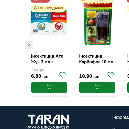
ТОП ПРОДАЖІВ
Інсектицид Ато
Інсектицид
Жук 3 мл +
Карбофос 10 мл
Авангард
7.60
грн
Стимул 10 мл
6.80
10.90
грн
грн
Інформ