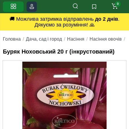
0
🚚 Можлива затримка відправлень
до 2 днів
.
Дякуємо за розуміння! 🙏
Головна
Дача, сад і город
Насіння
Насіння овочів
Буряк Ноховський 20 г (інкрустований)