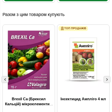
Разом з цим товаром купують
ТОП ПРОДАЖІВ
Brexil Ca (Брексил
Інсектицид Ампліго 4 мл
Кальцій) мікроелементи в
хелатній формі 15 г