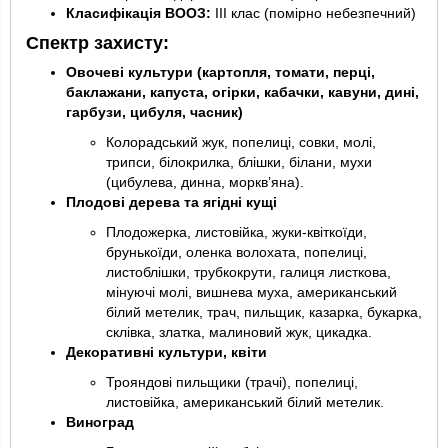
Класифікація ВООЗ:
III клас (помірно небезпечний)
Спектр захисту:
Овочеві культури (картопля, томати, перці,
баклажани, капуста, огірки, кабачки, кавуни, дині,
гарбузи, цибуля, часник)
Колорадський жук, попелиці, совки, молі,
трипси, білокрилка, блішки, білани, мухи
(цибулева, динна, моркв’яна).
Плодові дерева та ягідні кущі
Плодожерка, листовійка, жуки-квіткоїди,
брунькоїди, оленка волохата, попелиці,
листоблішки, трубкокрути, галиця листкова,
мінуючі молі, вишнева муха, американський
білий метелик, трач, пильщик, казарка, букарка,
склівка, златка, малиновий жук, цикадка.
Декоративні культури, квіти
Трояндові пильщики (трачі), попелиці,
листовійка, американський білий метелик.
Виноград