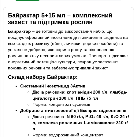
Байрактар 5+15 мл – комплексний
захист та підтримка рослин
Байрактар
– це готовий до використання набір, що
поєднує ефективний інсектицид для знищення шкідників на
всіх стадіях розвитку (яйця, личинки, дорослі особини) та
унікальне добриво, яке сприяє росту та відновленню
рослин навіть у несприятливих умовах. Препарат підсилює
енергетичний потенціал культури, покращує засвоєння
поживних речовин та забезпечує тривалий захист.
Склад набору Байрактар:
Системний інсектицид 3Актив
Діюча речовина:
клотіанідин 200 г/л, лямбда-
цигалотрин 100 г/л, ППБ 75 г/л
Форма: концентрат суспензії
Добриво антистресової дії Експрес-відновлення
Діюча речовина:
N 60 г/л, Р₂О₅ 48 г/л, К₂О 24 г/
л, комплекс рослинних L-амінокислот 310 г/
л
Форма: водорозчинний концентрат