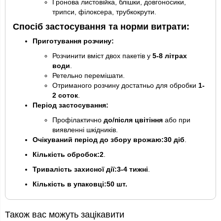
Гронова листовійка, блішки, довгоносики,
трипси, філоксера, трубкокрути.
Спосіб застосування та норми витрати:
Приготування розчину:
Розчинити вміст двох пакетів у
5-8 літрах
води
.
Ретельно перемішати.
Отриманого розчину достатньо для обробки
1-
2 соток
.
Період застосування:
Профілактично
до/після цвітіння
або при
виявленні шкідників.
Очікуваний період до збору врожаю:
30 діб
.
Кількість обробок:
2
.
Тривалість захисної дії:
3-4 тижні
.
Кількість в упаковці:
50 шт.
Також вас можуть зацікавити