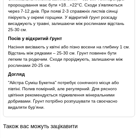
пророщування має бути +18...+22°C. Сходи з’являються
через 7-12 днів. При появі 2-3 справжніх листків сіянці
пікірують у окремі горщики. У відкритий ґрунт розсаду
висаджують у травні, залишаючи між рослинами відстань
25-30 см.
Посів у відкритий ґрунт
Насіння висівають у квітні або пізно восени на глибину 1 см.
Відстань між рядками – 25-30 см. Грунт повинен бути
легким та родючим. Сходи проріджують, залишаючи між
рослинами 20-25 см.
Догляд
"Айстра Суміш Букетна" потребує сонячного місця або
півтіні. Полив помірний, але регулярний. Для рясного
цвітіння рекомендується підживлення мінеральними
добривами. Ґрунт потрібно розпушувати та своєчасно
видаляти бур’яни.
Також вас можуть зацікавити