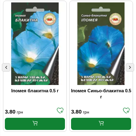
Іпомея блакитна 0.5 г
Іпомея Синьо-блакитна 0.5
г
3.80
3.80
грн
грн