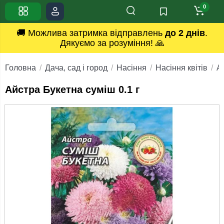
0
🚚 Можлива затримка відправлень
до 2 днів
.
Дякуємо за розуміння! 🙏
Головна
Дача, сад і город
Насіння
Насіння квітів
А
Айстра Букетна суміш 0.1 г