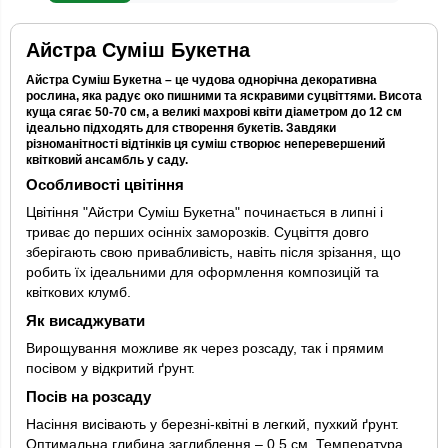
Айстра Суміш Букетна
Айстра Суміш Букетна – це чудова однорічна декоративна
рослина, яка радує око пишними та яскравими суцвіттями. Висота
куща сягає 50-70 см, а великі махрові квіти діаметром до 12 см
ідеально підходять для створення букетів. Завдяки
різноманітності відтінків ця суміш створює неперевершений
квітковий ансамбль у саду.
Особливості цвітіння
Цвітіння "Айстри Суміш Букетна" починається в липні і
триває до перших осінніх заморозків. Суцвіття довго
зберігають свою привабливість, навіть після зрізання, що
робить їх ідеальними для оформлення композицій та
квіткових клумб.
Як висаджувати
Вирощування можливе як через розсаду, так і прямим
посівом у відкритий ґрунт.
Посів на розсаду
Насіння висівають у березні-квітні в легкий, пухкий ґрунт.
Оптимальна глибина заглиблення – 0,5 см. Температура