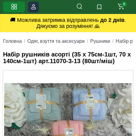
0
🚚 Можлива затримка відправлень
до 2 днів
.
Дякуємо за розуміння! 🙏
Головна
Одяг, взуття та аксесуари
Рушники
Набір ру
Набір рушників асорті (35 x 75см-1шт, 70 x
140см-1шт) арт.11070-3-13 (80шт/міш)