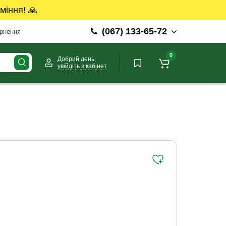
міння! 🙏
(067) 133-65-72
ернення
0
Добрий день,
увійдіть в кабінет