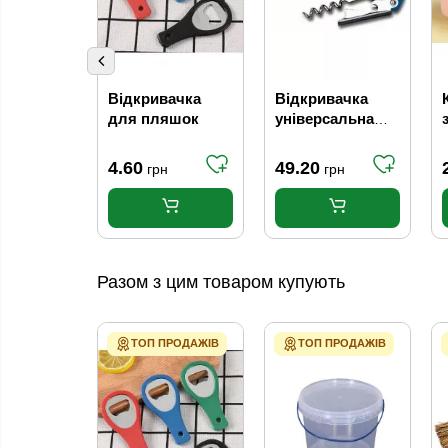
Відкривачка
Відкривачка
для пляшок
універсальна
Ftart Like
багатофункціона
4.60
49.20
грн
грн
льна
Разом з цим товаром купують
ТОП ПРОДАЖІВ
ТОП ПРОДАЖІВ