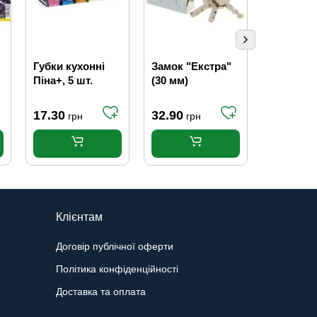
Губки кухонні
Замок "Екстра"
Замок на
,
Піна+, 5 шт.
(30 мм)
(32 мм)
17.30
32.90
21.00
грн
грн
гр
Клієнтам
Договір публічної оферти
Політика конфіденційності
Доставка та оплата