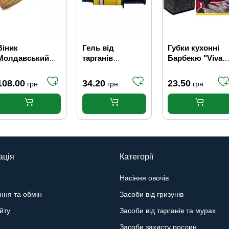
Віник
Гель від
Губки кухонні
Молдавський
тарганів
Барбекю "Vivat"
великий
"Комбат", 30 г
5 шт.
108.00
34.20
23.50
грн
грн
грн
ація
Категорії
Насіння овочів
ння та обмін
Засоби від гризунів
йту
Засоби від тарганів та мурах
Засоби захисту рослин