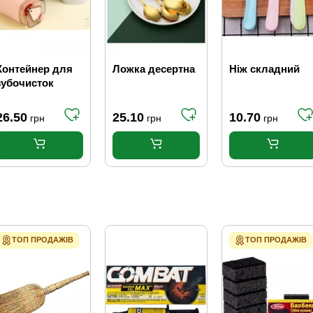
Контейнер для
Ложка десертна
Ніж складний
зубочисток
26.50
25.10
10.70
грн
грн
грн
ТОП ПРОДАЖІВ
ТОП ПРОДАЖІВ