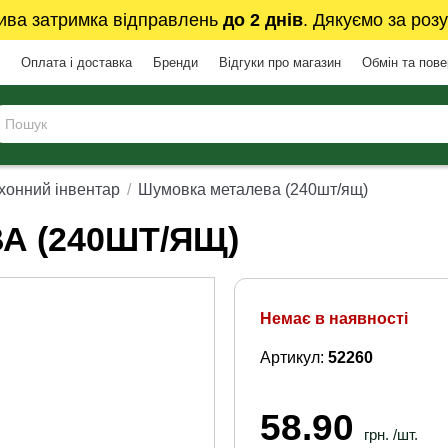
ива затримка відправлень
до 2 днів
. Дякуємо за розу
Оплата і доставка
Бренди
Відгуки про магазин
Обмін та пов
хонний інвентар
Шумовка металева (240шт/ящ)
 (240ШТ/ЯЩ)
Немає в наявності
Артикул:
52260
58.90
грн. /шт.