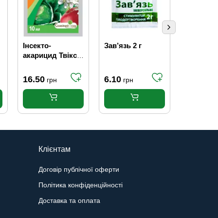
Інсекто-
Зав’язь 2 г
Засіб від
акарицид Твікс
равликів 
10 мл
слимаків
20 г
16.50
6.10
8.60
грн
грн
грн
Клієнтам
Договір публічної оферти
Політика конфіденційності
Доставка та оплата