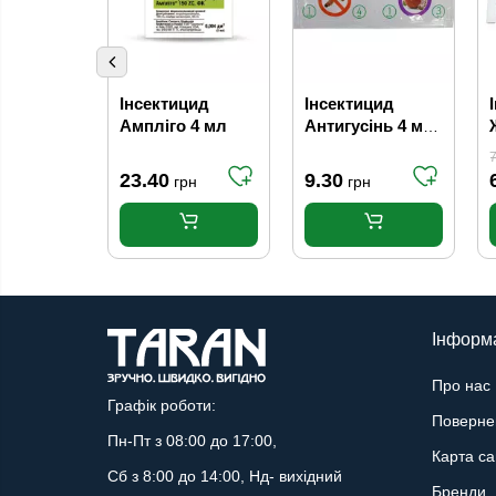
Інсектицид
Інсектицид
Ампліго 4 мл
Антигусінь 4 мл
+ Самшит 3 мл
7
23.40
9.30
грн
грн
Інформ
Про нас
Графік роботи:
Поверне
Пн-Пт з 08:00 до 17:00,
Карта са
Сб з 8:00 до 14:00, Нд- вихідний
Бренди