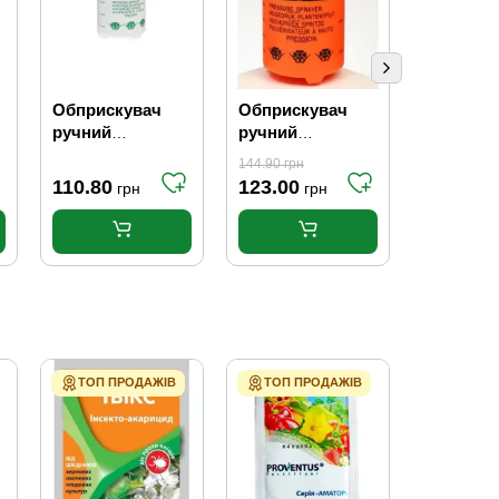
Обприскувач
Обприскувач
Обприск
ручний
ручний
насос "Р
помповий 2л
помповий 3л
144.90
грн
110.80
123.00
15.10
грн
грн
гр
ТОП ПРОДАЖІВ
ТОП ПРОДАЖІВ
ТОП ПР