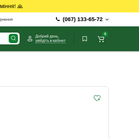
міння! 🙏
(067) 133-65-72
ернення
0
Добрий день,
увійдіть в кабінет