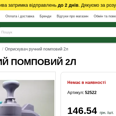
ива затримка відправлень
до 2 днів
. Дякуємо за розу
Оплата і доставка
Бренди
Відгуки про магазин
Обмін та пов
і
Оприскувач ручний помповий 2л
ИЙ ПОМПОВИЙ 2Л
Немає в наявності
Артикул:
52522
146.54
грн. /шт.