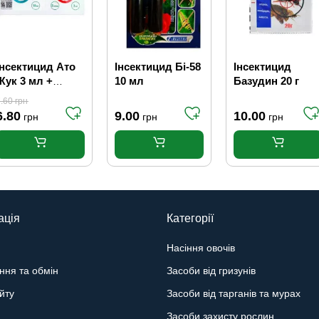
Інсектицид Ато
Інсектицид Бі-58
Інсектицид
Жук 3 мл +
10 мл
Базудин 20 г
Авангард
.60
грн
Стимул 10 мл
6.80
9.00
10.00
грн
грн
грн
ація
Категорії
Насіння овочів
ння та обмін
Засоби від гризунів
йту
Засоби від тарганів та мурах
Засоби захисту рослин