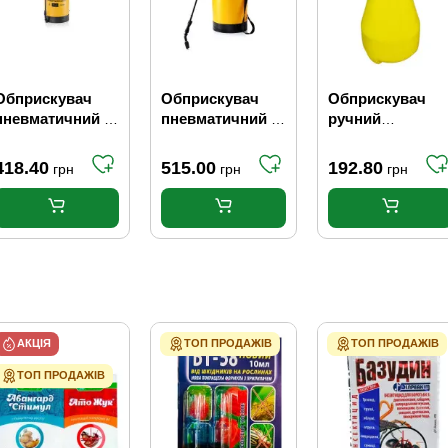
Обприскувач
Обприскувач
Обприскувач
пневматичний 5
пневматичний 8
ручний
л
л
помповий 1.8 л
418.40
515.00
192.80
грн
грн
грн
АКЦІЯ
ТОП ПРОДАЖІВ
ТОП ПРОДАЖІВ
ТОП ПРОДАЖІВ