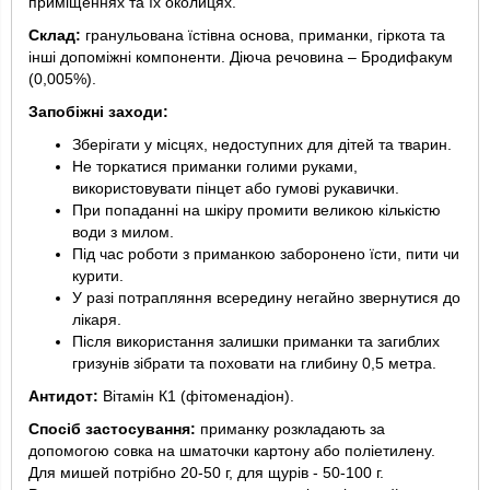
приміщеннях та їх околицях.
Склад:
гранульована їстівна основа, приманки, гіркота та
інші допоміжні компоненти. Діюча речовина – Бродифакум
(0,005%).
Запобіжні заходи:
Зберігати у місцях, недоступних для дітей та тварин.
Не торкатися приманки голими руками,
використовувати пінцет або гумові рукавички.
При попаданні на шкіру промити великою кількістю
води з милом.
Під час роботи з приманкою заборонено їсти, пити чи
курити.
У разі потрапляння всередину негайно звернутися до
лікаря.
Після використання залишки приманки та загиблих
гризунів зібрати та поховати на глибину 0,5 метра.
Антидот:
Вітамін К1 (фітоменадіон).
Спосіб застосування:
приманку розкладають за
допомогою совка на шматочки картону або поліетилену.
Для мишей потрібно 20-50 г, для щурів - 50-100 г.