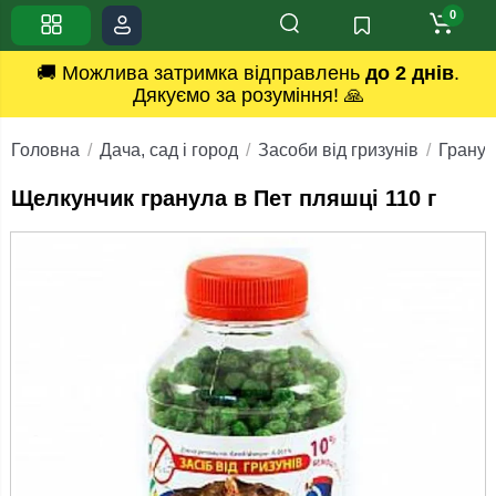
0
🚚 Можлива затримка відправлень
до 2 днів
.
Дякуємо за розуміння! 🙏
Головна
Дача, сад і город
Засоби від гризунів
Гранул
Щелкунчик гранула в Пет пляшці 110 г