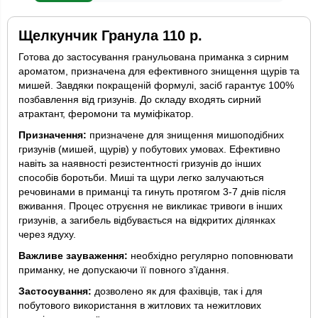
Щелкунчик Гранула
110 р.
Готова до застосування гранульована приманка з сирним
ароматом, призначена для ефективного знищення щурів та
мишей. Завдяки покращеній формулі, засіб гарантує 100%
позбавлення від гризунів. До складу входять сирний
атрактант, феромони та муміфікатор.
Призначення:
призначене для знищення мишоподібних
гризунів (мишей, щурів) у побутових умовах. Ефективно
навіть за наявності резистентності гризунів до інших
способів боротьби. Миші та щури легко залучаються
речовинами в приманці та гинуть протягом 3-7 днів після
вживання. Процес отруєння не викликає тривоги в інших
гризунів, а загибель відбувається на відкритих ділянках
через ядуху.
Важливе зауваження:
необхідно регулярно поповнювати
приманку, не допускаючи її повного з’їдання.
Застосування:
дозволено як для фахівців, так і для
побутового використання в житлових та нежитлових