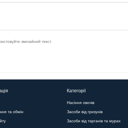
истовуйте звичайний текст.
ація
Категорії
Насіння овочів
ння та обмін
Засоби від гризунів
йту
Засоби від тарганів та мурах