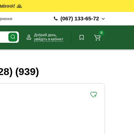
міння! 🙏
(067) 133-65-72
ернення
0
Добрий день,
увійдіть в кабінет
) (939)