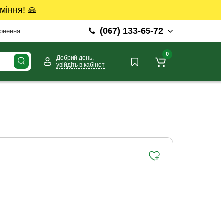
міння! 🙏
(067) 133-65-72
ернення
0
Добрий день,
увійдіть в кабінет