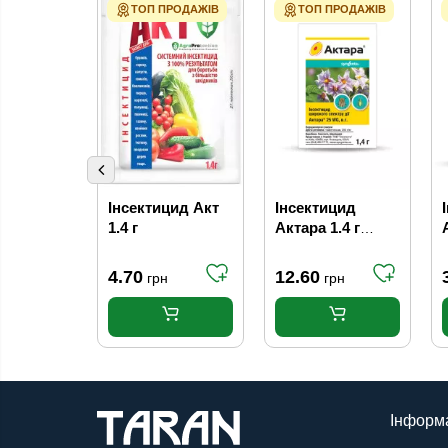
ТОП ПРОДАЖІВ
ТОП ПРОДАЖІВ
Інсектицид Акт
Інсектицид
1.4 г
Актара 1.4 г
Syngenta
4.70
12.60
грн
грн
Інформ