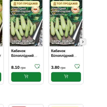
ТОП ПРОДАЖІВ
ТОП ПРОДАЖІВ
Кабачок
Кабачок
Кабачок
г
Білоплідний
Білоплідний
Білопло
малюк 10 г
малюк 2 г
малюк 20
8.10
3.80
12.10
грн
грн
гр