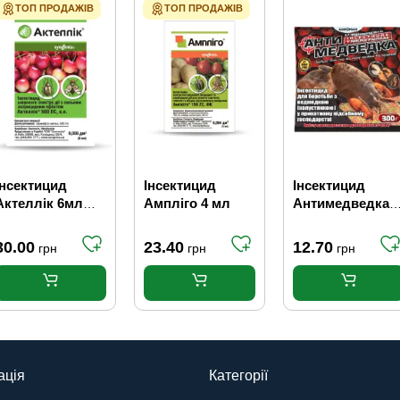
ТОП ПРОДАЖІВ
ТОП ПРОДАЖІВ
Інсектицид
Інсектицид
Інсектицид
Актеллік 6мл
Ампліго 4 мл
Антимедведка
Syngenta
300 г
30.00
23.40
12.70
грн
грн
грн
ація
Категорії