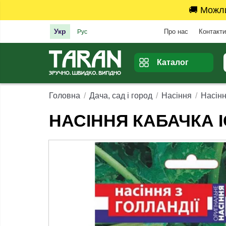
🚚 Можл
Укр
Про нас
Контакти
Рус
Каталог
Головна
Дача, сад і город
Насіння
Насінн
НАСІННЯ КАБАЧКА І