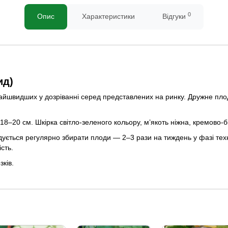
0
Опис
Характеристики
Відгуки
ид)
айшвидших у дозріванні серед представлених на ринку. Дружне пло
–20 см. Шкірка світло-зеленого кольору, м’якоть ніжна, кремово-
ється регулярно збирати плоди — 2–3 рази на тиждень у фазі техні
сть.
ків.