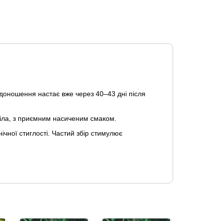
доношення настає вже через 40–43 дні після
біла, з приємним насиченим смаком.
чної стиглості. Частий збір стимулює