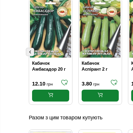
Кабачок
Кабачок
Амбасадор 20 г
Аспірант 2 г
12.10
3.80
грн
грн
Разом з цим товаром купують