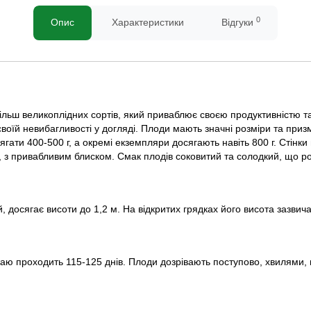
0
Опис
Характеристики
Відгуки
льш великоплідних сортів, який приваблює своєю продуктивністю та 
и своїй невибагливості у догляді. Плоди мають значні розміри та п
ати 400-500 г, а окремі екземпляри досягають навіть 800 г. Стінки 
, з привабливим блиском. Смак плодів соковитий та солодкий, що ро
 досягає висоти до 1,2 м. На відкритих грядках його висота зазвич
аю проходить 115-125 днів. Плоди дозрівають поступово, хвилями,