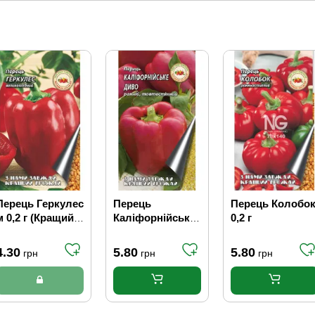
Перець Геркулес
Перець
Перець Колобо
м 0,2 г (Кращий
Каліфорнійське
0,2 г
урожай)(20шт/
диво 0,3 г
уп)
4.30
5.80
5.80
грн
грн
грн