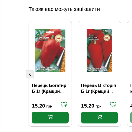
Також вас можуть зацікавити
Перець Богатир
Перець Вікторія
Б 1г (Кращий
Б 1г (Кращий
урожай)
урожай) (10шт /
уп) (300шт/ящ)
15.20
15.20
грн
грн