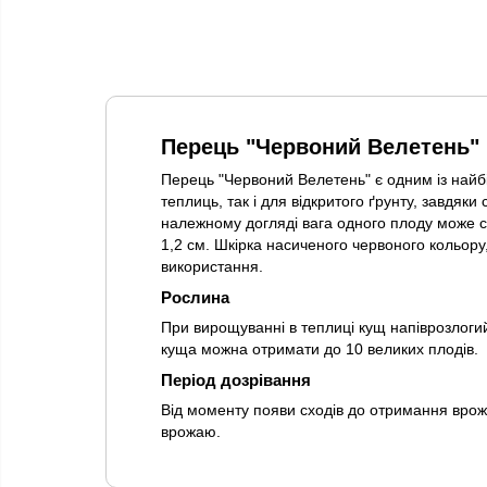
Перець "Червоний Велетень"
Перець "Червоний Велетень" є одним із найбі
теплиць, так і для відкритого ґрунту, завдяк
належному догляді вага одного плоду може сяг
1,2 см. Шкірка насиченого червоного кольору
використання.
Рослина
При вирощуванні в теплиці кущ напіврозлогий,
куща можна отримати до 10 великих плодів.
Період дозрівання
Від моменту появи сходів до отримання врож
врожаю.