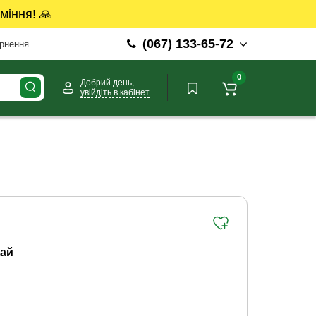
міння! 🙏
(067) 133-65-72
ернення
0
Добрий день,
увійдіть в кабінет
ай