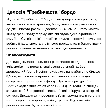
Целозія "Гребінчаста" бордо
>Целозія "Гребінчаста" бордо – це декоративна рослина,
що вирізняється яскравими, бордовими кольорами своїх
суцвіть. Висота рослини досягає 30-40 см, а її квіти мають
цікаву гребінчасту форму, яка виглядає дуже ефектно на
клумбах. Суцвіття цієї целозії витримують спеку і посуху, що
робить її ідеальною для літнього періоду, коли багато інших
рослин починають знижувати свою декоративність.
Як висаджувати
Для висаджування "Целозії Гребінчастої бордо" насіння
слід висівати в перші місяці весни в легкий, добре
дренований ґрунт. Насіння висівають на глибину не більше
0,5 см, після чого покривають плівкою або склом для
створення парникового ефекту. При температурі +18…
+22°C сходи з’являються через 7-10 днів. Коли на сіянцях
з’являться 2-3 справжніх листки, їх слід пікірувати в окремі
ємності. Висаджувати рослину в ґрунт можна після того, як
мине загроза заморозків, в кінці травня. Відстань між
рослинами має бути близько 25 см.