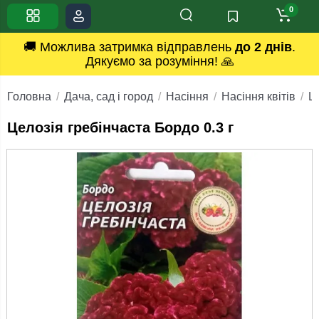
0
🚚 Можлива затримка відправлень
до 2 днів
.
Дякуємо за розуміння! 🙏
Головна
Дача, сад і город
Насіння
Насіння квітів
Ц
Целозія гребінчаста Бордо 0.3 г