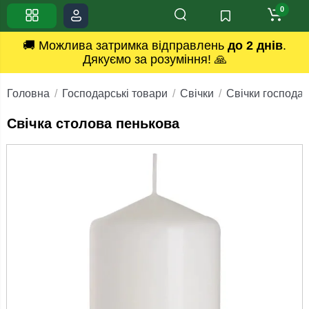
0
🚚 Можлива затримка відправлень
до 2 днів
.
Дякуємо за розуміння! 🙏
Головна
Господарські товари
Свічки
Свічки господар
Свічка столова пенькова